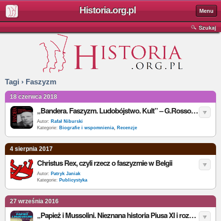
Historia.org.pl
Menu
Szukaj
Tagi › Faszyzm
18 czerwca 2018
„Bandera. Faszyzm. Ludobójstwo. Kult” – G.Rossoliński-Liebe – recenzja
Autor:
Rafał Niburski
Kategorie:
Biografie i wspomnienia
,
Recenzje
4 sierpnia 2017
Christus Rex, czyli rzecz o faszyzmie w Belgii
Autor:
Patryk Janiak
Kategorie:
Publicystyka
27 września 2016
„Papież i Mussolini. Nieznana historia Piusa XI i rozkwit faszyzmu w Europie” – D. I. Kertzer – recenzja