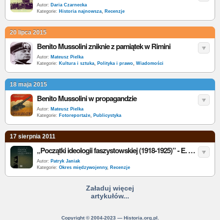
Autor:
Daria Czarnecka
Kategorie:
Historia najnowsza
,
Recenzje
20 lipca 2015
Benito Mussolini zniknie z pamiątek w Rimini
Autor:
Mateusz Pielka
Kategorie:
Kultura i sztuka
,
Polityka i prawo
,
Wiadomości
18 maja 2015
Benito Mussolini w propagandzie
Autor:
Mateusz Pielka
Kategorie:
Fotoreportaże
,
Publicystyka
17 sierpnia 2011
„Początki ideologii faszystowskiej (1918-1925)” - E. Gentile - recenzja (2)
Autor:
Patryk Janiak
Kategorie:
Okres międzywojenny
,
Recenzje
Załaduj więcej
artykułów...
Copyright © 2004-2023 — Historia.org.pl.