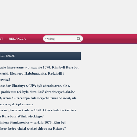
ST
REDAKCJA
CZ TAKŻE
acie historyczne w 3. sezonie 1670. Kim byli Korybut
iecki, Eleonora Habsburżanka, Radziwiłł i
nowicz?
sador Ukrainy: w UPA byli zbrodniarze, ale w
 podziemiu też była duża ilość zbrodniczych aktów
, sezon 3 - recenzja. Adamczycha rusza w świat, ale
sze wie, dokąd zmierza
a na płaszczu króla w 1670. O co chodzi w żarcie z
a Korybuta Wiśniowieckiego?
mierz Siemienowicz w serialu 1670. Kim był
ktor, który chciał wysłać chłopa na Księżyc?