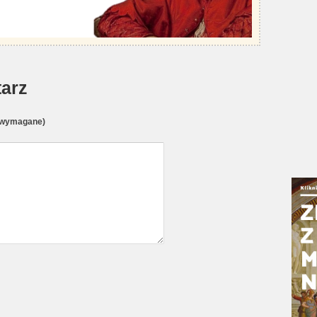
arz
(wymagane)