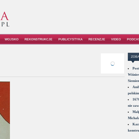
WOJSKO
REKONSTRUKCJE
PUBLICYSTYKA
RECENZJE
VIDEO
PODCA
ZOBA
Post
Wiśniow
Siemie
Amba
polskim
1670
nie zaw
Małp
Michał
Kazi
konstru