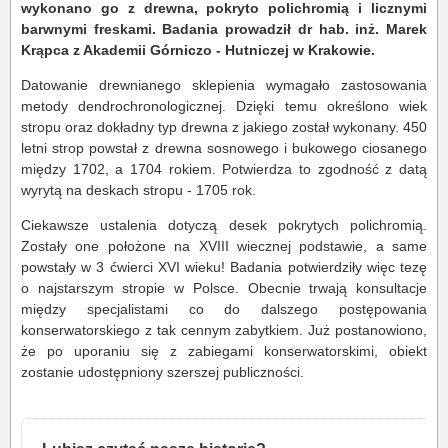
wykonano go z drewna, pokryto polichromią i licznymi
barwnymi freskami. Badania prowadził dr hab. inż. Marek
Krąpca z Akademii Górniczo - Hutniczej w Krakowie.
Datowanie drewnianego sklepienia wymagało zastosowania
metody dendrochronologicznej. Dzięki temu określono wiek
stropu oraz dokładny typ drewna z jakiego został wykonany. 450
letni strop powstał z drewna sosnowego i bukowego ciosanego
między 1702, a 1704 rokiem. Potwierdza to zgodność z datą
wyrytą na deskach stropu - 1705 rok.
Ciekawsze ustalenia dotyczą desek pokrytych polichromią.
Zostały one położone na XVIII wiecznej podstawie, a same
powstały w 3 ćwierci XVI wieku! Badania potwierdziły więc tezę
o najstarszym stropie w Polsce. Obecnie trwają konsultacje
między specjalistami co do dalszego postępowania
konserwatorskiego z tak cennym zabytkiem. Już postanowiono,
że po uporaniu się z zabiegami konserwatorskimi, obiekt
zostanie udostępniony szerszej publiczności.