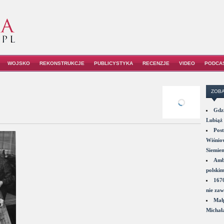
WOJSKO
REKONSTRUKCJE
PUBLICYSTYKA
RECENZJE
VIDEO
PODCA
ZOBA
Gdzi
Lubiąż 
Post
Wiśniow
Siemie
Amba
polskim
1670
nie zaw
Małp
Michał