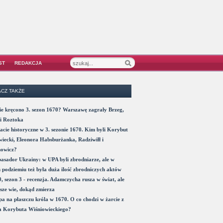
ST
REDAKCJA
CZ TAKŻE
e kręcono 3. sezon 1670? Warszawę zagrały Brzeg,
i Roztoka
acie historyczne w 3. sezonie 1670. Kim byli Korybut
iecki, Eleonora Habsburżanka, Radziwiłł i
nowicz?
sador Ukrainy: w UPA byli zbrodniarze, ale w
 podziemiu też była duża ilość zbrodniczych aktów
, sezon 3 - recenzja. Adamczycha rusza w świat, ale
sze wie, dokąd zmierza
a na płaszczu króla w 1670. O co chodzi w żarcie z
a Korybuta Wiśniowieckiego?