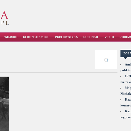
WOJSKO
REKONSTRUKCJE
PUBLICYSTYKA
RECENZJE
VIDEO
PODCA
ZOBA
Amba
polskim
1670
nie zaw
Małp
Michał
Kazi
konstru
Kazi
wyprzed