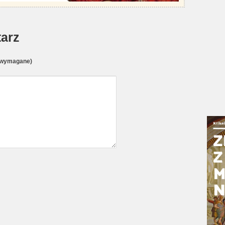
arz
(wymagane)