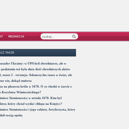
ST
REDAKCJA
CZ TAKŻE
sador Ukrainy: w UPA byli zbrodniarze, ale w
 podziemiu też była duża ilość zbrodniczych aktów
, sezon 3 - recenzja. Adamczycha rusza w świat, ale
sze wie, dokąd zmierza
a na płaszczu króla w 1670. O co chodzi w żarcie z
a Korybuta Wiśniowieckiego?
mierz Siemienowicz w serialu 1670. Kim był
ktor, który chciał wysłać chłopa na Księżyc?
mierz Siemienowicz i jego rakiety. Artylerzysta, który
ził swoją epokę