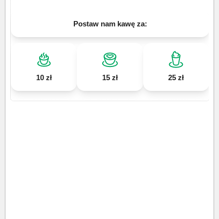
Postaw nam kawę za:
10 zł
15 zł
25 zł