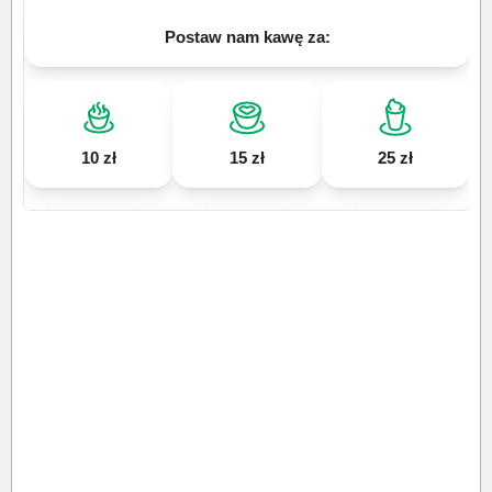
Postaw nam kawę za:
10 zł
15 zł
25 zł