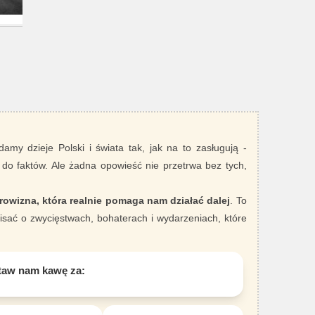
damy dzieje Polski i świata tak, jak na to zasługują -
 do faktów. Ale żadna opowieść nie przetrwa bez tych,
rowizna, która realnie pomaga nam działać dalej
. To
sać o zwycięstwach, bohaterach i wydarzeniach, które
taw nam kawę za: