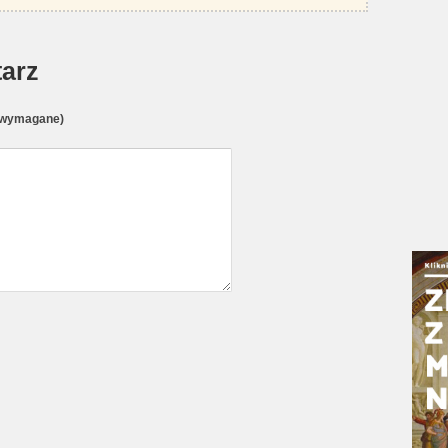
arz
(wymagane)