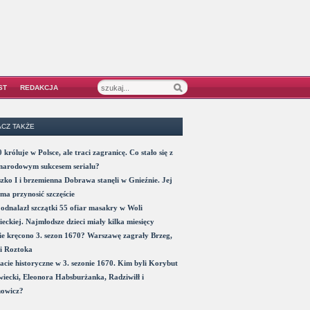
ST
REDAKCJA
CZ TAKŻE
 króluje w Polsce, ale traci zagranicę. Co stało się z
narodowym sukcesem serialu?
zko I i brzemienna Dobrawa stanęli w Gnieźnie. Jej
ma przynosić szczęście
odnalazł szczątki 55 ofiar masakry w Woli
eckiej. Najmłodsze dzieci miały kilka miesięcy
e kręcono 3. sezon 1670? Warszawę zagrały Brzeg,
i Roztoka
acie historyczne w 3. sezonie 1670. Kim byli Korybut
iecki, Eleonora Habsburżanka, Radziwiłł i
nowicz?