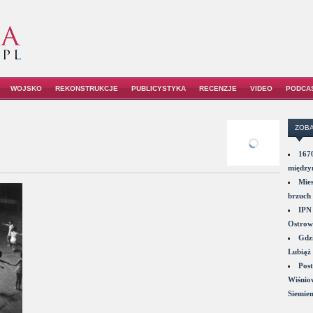
WOJSKO
REKONSTRUKCJE
PUBLICYSTYKA
RECENZJE
VIDEO
PODCA
ZOBA
1670
między
Mies
brzuch 
IPN 
Ostrowi
Gdzi
Lubiąż 
Post
Wiśniow
Siemie