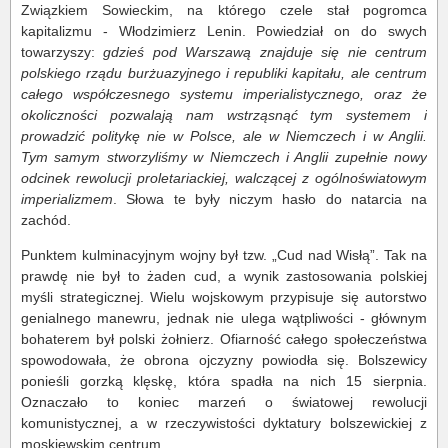
Związkiem Sowieckim, na którego czele stał pogromca
kapitalizmu - Włodzimierz Lenin. Powiedział on do swych
towarzyszy:
gdzieś pod Warszawą znajduje się nie centrum
polskiego rządu burżuazyjnego i republiki kapitału, ale centrum
całego współczesnego systemu imperialistycznego, oraz że
okoliczności pozwalają nam wstrząsnąć tym systemem i
prowadzić politykę nie w Polsce, ale w Niemczech i w Anglii.
Tym samym stworzyliśmy w Niemczech i Anglii zupełnie nowy
odcinek rewolucji proletariackiej, walczącej z ogólnoświatowym
imperializmem
. Słowa te były niczym hasło do natarcia na
zachód.
Punktem kulminacyjnym wojny był tzw. „Cud nad Wisłą”. Tak na
prawdę nie był to żaden cud, a wynik zastosowania polskiej
myśli strategicznej. Wielu wojskowym przypisuje się autorstwo
genialnego manewru, jednak nie ulega wątpliwości - głównym
bohaterem był polski żołnierz. Ofiarność całego społeczeństwa
spowodowała, że obrona ojczyzny powiodła się. Bolszewicy
ponieśli gorzką klęskę, która spadła na nich 15 sierpnia.
Oznaczało to koniec marzeń o światowej rewolucji
komunistycznej, a w rzeczywistości dyktatury bolszewickiej z
moskiewskim centrum.