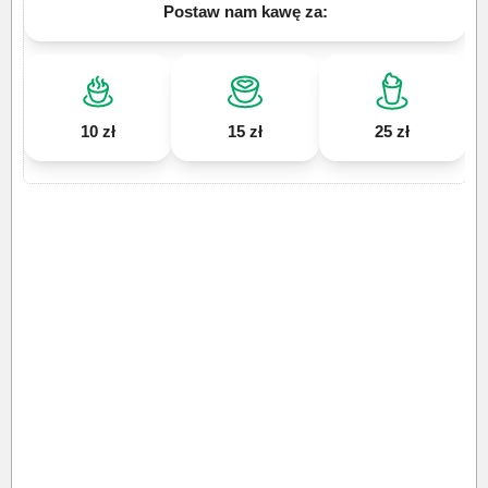
Postaw nam kawę za:
10 zł
15 zł
25 zł