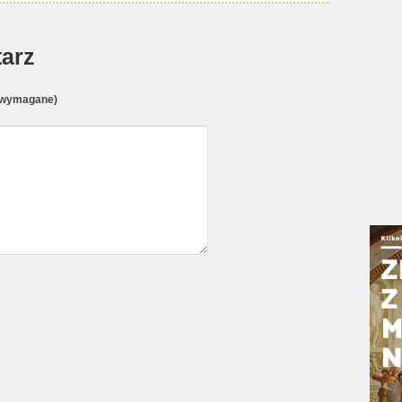
arz
(wymagane)