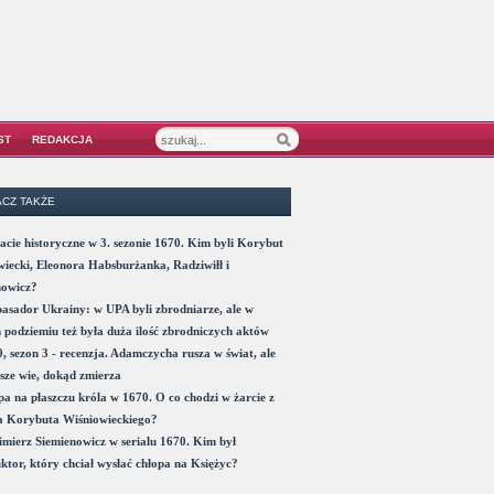
ST
REDAKCJA
CZ TAKŻE
acie historyczne w 3. sezonie 1670. Kim byli Korybut
iecki, Eleonora Habsburżanka, Radziwiłł i
nowicz?
sador Ukrainy: w UPA byli zbrodniarze, ale w
 podziemiu też była duża ilość zbrodniczych aktów
, sezon 3 - recenzja. Adamczycha rusza w świat, ale
sze wie, dokąd zmierza
a na płaszczu króla w 1670. O co chodzi w żarcie z
a Korybuta Wiśniowieckiego?
mierz Siemienowicz w serialu 1670. Kim był
ktor, który chciał wysłać chłopa na Księżyc?