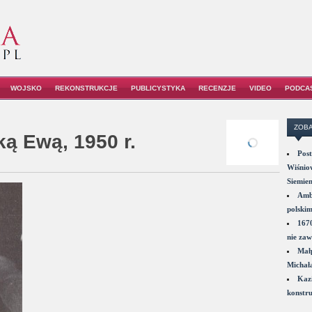
WOJSKO
REKONSTRUKCJE
PUBLICYSTYKA
RECENZJE
VIDEO
PODCA
ZOBA
ką Ewą, 1950 r.
Post
Wiśniow
Siemie
Amba
polskim
1670
nie zaw
Małp
Michał
Kazi
konstru