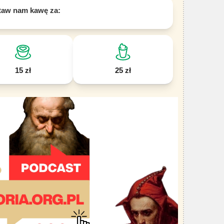
taw nam kawę za:
15 zł
25 zł