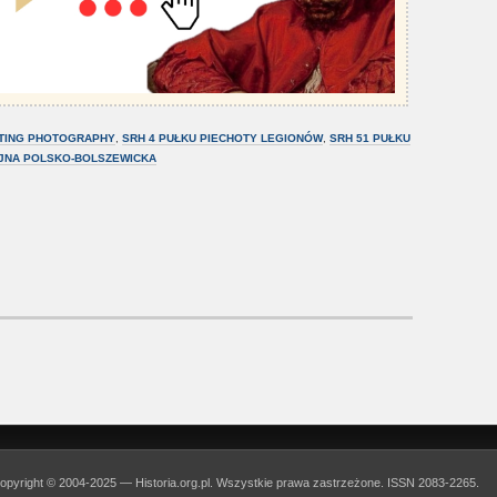
TING PHOTOGRAPHY
,
SRH 4 PUŁKU PIECHOTY LEGIONÓW
,
SRH 51 PUŁKU
JNA POLSKO-BOLSZEWICKA
opyright © 2004-2025 — Historia.org.pl. Wszystkie prawa zastrzeżone. ISSN 2083-2265.