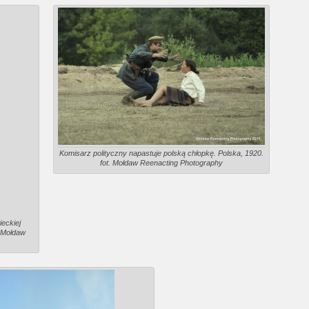
Komisarz polityczny napastuje polską chłopkę. Polska, 1920.
fot. Mołdaw Reenacting Photography
eckiej
t.Mołdaw