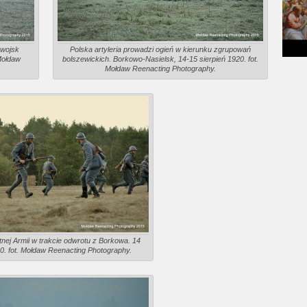
 wojsk
Polska artyleria prowadzi ogień w kierunku zgrupowań
Mołdaw
bolszewickich. Borkowo-Nasielsk, 14-15 sierpień 1920. fot.
Mołdaw Reenacting Photography.
itnej Armii w trakcie odwrotu z Borkowa. 14
20. fot. Mołdaw Reenacting Photography.