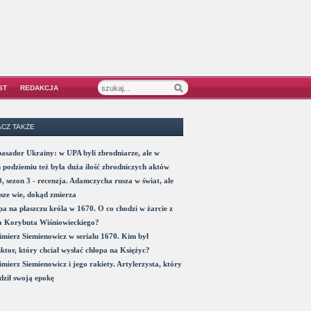
ST
REDAKCJA
CZ TAKŻE
sador Ukrainy: w UPA byli zbrodniarze, ale w
 podziemiu też była duża ilość zbrodniczych aktów
, sezon 3 - recenzja. Adamczycha rusza w świat, ale
sze wie, dokąd zmierza
a na płaszczu króla w 1670. O co chodzi w żarcie z
a Korybuta Wiśniowieckiego?
mierz Siemienowicz w serialu 1670. Kim był
ktor, który chciał wysłać chłopa na Księżyc?
mierz Siemienowicz i jego rakiety. Artylerzysta, który
ził swoją epokę