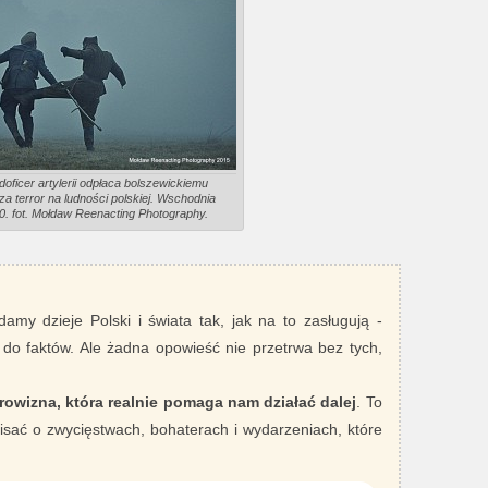
oficer artylerii odpłaca bolszewickiemu
a terror na ludności polskiej. Wschodnia
0. fot. Mołdaw Reenacting Photography.
damy dzieje Polski i świata tak, jak na to zasługują -
 do faktów. Ale żadna opowieść nie przetrwa bez tych,
rowizna, która realnie pomaga nam działać dalej
. To
sać o zwycięstwach, bohaterach i wydarzeniach, które