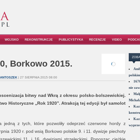
WOJSKO
REKONSTRUKCJE
PUBLICYSTYKA
RECENZJE
VIDEO
PODCA
ZOBA
0, Borkowo 2015.
Amba
polskim
 ANTOSZEK
| 27 SIERPNIA 2015 08:00
1670
nie zaw
Małp
 inscenizacja bitwy nad Wkrą z okresu polsko-bolszewickiej.
Michał
o Historyczne „Rok 1920”. Atrakcją tej edycji był samolot
Kazi
konstru
Kazi
a jedną z tych, które pozwoliły odeprzeć czerwone hordy z
wyprzed
nia 1920 r. pod wsią Borkowo polskie 9. i 11. dywizje piechoty
szewickimi 11. i 16. dywizjami strzeleckimi. Ponosząc ciężkie