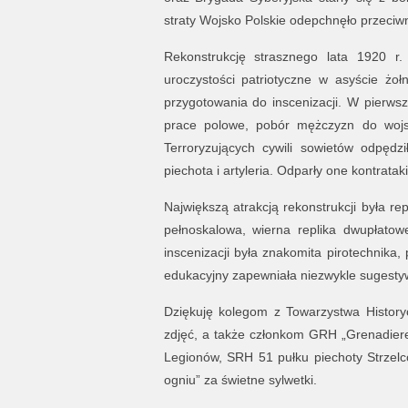
straty Wojsko Polskie odepchnęło przeciwn
Rekonstrukcję strasznego lata 1920 r
uroczystości patriotyczne w asyście żoł
przygotowania do inscenizacji. W pierws
prace polowe, pobór mężczyzn do wojsk
Terroryzujących cywili sowietów odpędz
piechota i artyleria. Odparły one kontratak
Największą atrakcją rekonstrukcji była r
pełnoskalowa, wierna replika dwupłatow
inscenizacji była znakomita pirotechnika,
edukacyjny zapewniała niezwykle sugestywn
Dziękuję kolegom z Towarzystwa Histor
zdjęć, a także członkom GRH „Grenadiere„
Legionów, SRH 51 pułku piechoty Strzel
ogniu” za świetne sylwetki.