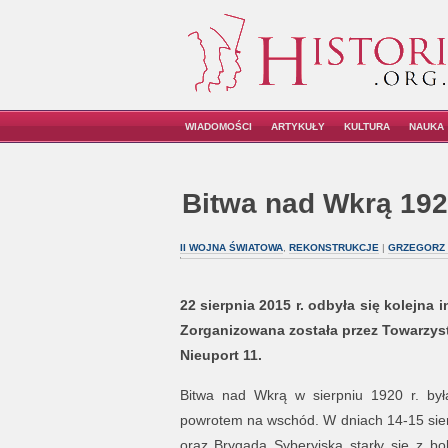
WIADOMOŚCI
ARTYKUŁY
KULTURA
NAUKA
Bitwa nad Wkrą 192
II WOJNA ŚWIATOWA
,
REKONSTRUKCJE
|
GRZEGORZ
22 sierpnia 2015 r. odbyła się kolejna
Zorganizowana została przez Towarzystw
Nieuport 11.
Bitwa nad Wkrą w sierpniu 1920 r. był
powrotem na wschód. W dniach 14-15 sierp
oraz Brygada Syberyjska starły się z bol