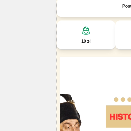
Pos
10 zł