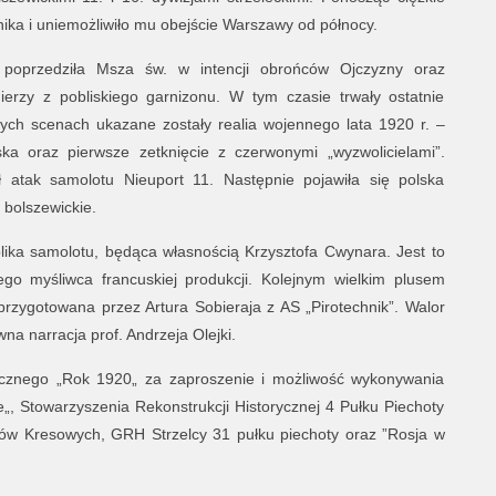
ika i uniemożliwiło mu obejście Warszawy od północy.
. poprzedziła Msza św. w intencji obrońców Ojczyzny oraz
nierzy z pobliskiego garnizonu. W tym czasie trwały ostatnie
zych scenach ukazane zostały realia wojennego lata 1920 r. –
a oraz pierwsze zetknięcie z czerwonymi „wyzwolicielami”.
ił atak samolotu Nieuport 11. Następnie pojawiła się polska
i bolszewickie.
eplika samolotu, będąca własnością Krzysztofa Cwynara. Jest to
ego myśliwca francuskiej produkcji. Kolejnym wielkim plusem
 przygotowana przez Artura Sobieraja z AS „Pirotechnik”. Walor
a narracja prof. Andrzeja Olejki.
ycznego „Rok 1920„ za zaproszenie i możliwość wykonywania
, Stowarzyszenia Rekonstrukcji Historycznej 4 Pułku Piechoty
ców Kresowych, GRH Strzelcy 31 pułku piechoty oraz ”Rosja w