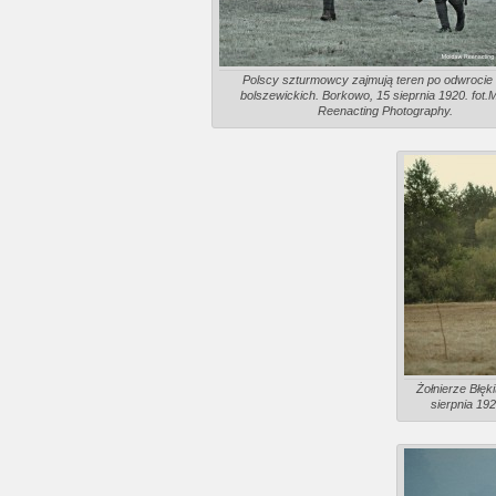
Polscy szturmowcy zajmują teren po odwrocie
bolszewickich. Borkowo, 15 sieprnia 1920. fot.
Reenacting Photography.
Żołnierze Błęk
sierpnia 19