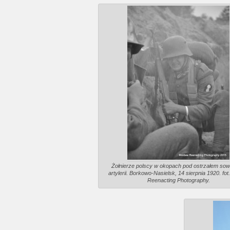
Żołnierze polscy w okopach pod ostrzałem sowi
artylerii. Borkowo-Nasielsk, 14 sierpnia 1920. fo
Reenacting Photography.