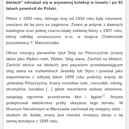
błotach”
odnalazł się w prywatnej kolekcji w Izraelu i po 81
latach powrócił do Polski.
Płótno z 1900 roku, którego losy od 1934 roku były nieznane,
uważano do tej pory za zaginione. Znano je jedynie z dawnych
katalogów oraz jednej czarno-białej szklanej kliszy z 1907 roku,
której odbitkę umieszczono m.in. w książce
Chełmoński
poszukiwany
T. Matuszczaka.
Obraz noszący pierwotnie tytuł
Stóg na Pińszczyźnie
(znany
także jako
Wylew rzeki
,
Wylew
,
Stóg siana
,
Zachód na błotach
,
Zachód słońca na błotach
) jest pejzażem przedstawiającym
stóg siana na rozlewiskach Jesiołdy lub Styru i powstał jako
wspomnienie z odbytej latem 1899 roku podróży artysty do
„poleskiej Pińszczyzny, krainy mnóstwa rzek, rzeczułek, odnóg,
strumyków, kanałów […] gdzie niezmierne wylewy wiosenne,
1
zatapiają ogromne przestrzenie błot i łęgów”
. Artysta
podejmował wielokrotne próby ukazania tego tematu. W
Muzeum Narodowym w Warszawie zachował się wstępny szkic -
studium do dzieła, znany jest również mniejszy obraz o tej
samej tematyce z 1899 roku.