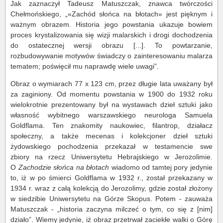
Jak zaznaczył Tadeusz Matuszczak, znawca twórczości
Chełmońskiego, „«Zachód słońca na błotach» jest pięknym i
ważnym obrazem. Historia jego powstania ukazuje bowiem
proces krystalizowania się wizji malarskich i drogi dochodzenia
do ostatecznej wersji obrazu [...]. To powtarzanie,
rozbudowywanie motywów świadczy o zainteresowaniu malarza
tematem; poświęcił mu naprawdę wiele uwagi”.
Obraz o wymiarach 77 x 123 cm, przez długie lata uważany był
za zaginiony. Od momentu powstania w 1900 do 1932 roku
wielokrotnie prezentowany był na wystawach dzieł sztuki jako
własność wybitnego warszawskiego neurologa Samuela
Goldflama. Ten znakomity naukowiec, filantrop, działacz
społeczny, a także mecenas i kolekcjoner dzieł sztuki
żydowskiego pochodzenia przekazał w testamencie swe
zbiory na rzecz Uniwersytetu Hebrajskiego w Jerozolimie.
O
Zachodzie słońca na błotach
wiadomo od tamtej pory jedynie
to, iż w po śmierci Goldflama w 1932 r., został przekazany w
1934 r. wraz z całą kolekcją do Jerozolimy, gdzie został złożony
w siedzibie Uniwersytetu na Górze Skopus. Potem - zauważa
Matuszczak - „historia zaczyna milczeć o tym, co się z [nim]
działo”. Wiemy jedynie, iż obraz przetrwał zaciekłe walki o Górę