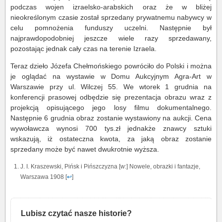
podczas wojen izraelsko-arabskich oraz że w bliżej
nieokreślonym czasie został sprzedany prywatnemu nabywcy w
celu pomnożenia funduszy uczelni. Następnie był
najprawdopodobniej jeszcze wiele razy sprzedawany,
pozostając jednak cały czas na terenie Izraela.
Teraz dzieło Józefa Chełmońskiego powróciło do Polski i można
je oglądać na wystawie w Domu Aukcyjnym Agra-Art w
Warszawie przy ul. Wilczej 55. We wtorek 1 grudnia na
konferencji prasowej odbędzie się prezentacja obrazu wraz z
projekcją opisującego jego losy filmu dokumentalnego.
Następnie 6 grudnia obraz zostanie wystawiony na aukcji. Cena
wywoławcza wynosi 700 tys.zł jednakże znawcy sztuki
wskazują, iż ostateczna kwota, za jaką obraz zostanie
sprzedany może być nawet dwukrotnie wyższa.
J. I. Kraszewski, Pińsk i Pińszczyzna [w:] Nowele, obrazki i fantazje,
Warszawa 1908 [
↩
]
Lubisz czytać nasze historie?