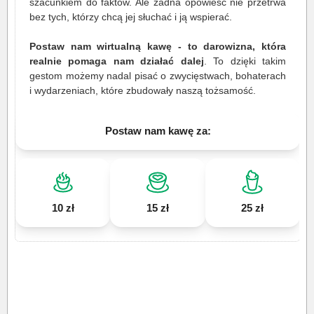
szacunkiem do faktów. Ale żadna opowieść nie przetrwa
bez tych, którzy chcą jej słuchać i ją wspierać.
Postaw nam wirtualną kawę - to darowizna, która
realnie pomaga nam działać dalej
. To dzięki takim
gestom możemy nadal pisać o zwycięstwach, bohaterach
i wydarzeniach, które zbudowały naszą tożsamość.
Postaw nam kawę za:
10 zł
15 zł
25 zł