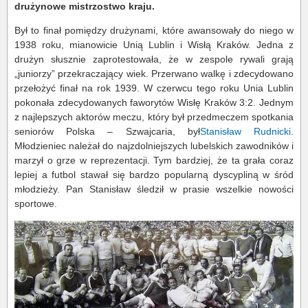
drużynowe mistrzostwo kraju.
Był to finał pomiędzy drużynami, które awansowały do niego w
1938 roku, mianowicie Unią Lublin i Wisłą Kraków. Jedna z
drużyn słusznie zaprotestowała, że w zespole rywali grają
„juniorzy” przekraczający wiek. Przerwano walkę i zdecydowano
przełożyć finał na rok 1939. W czerwcu tego roku Unia Lublin
pokonała zdecydowanych faworytów Wisłę Kraków 3:2. Jednym
z najlepszych aktorów meczu, który był przedmeczem spotkania
seniorów Polska – Szwajcaria, był
Stanisław Rudnicki
.
Młodzieniec należał do najzdolniejszych lubelskich zawodników i
marzył o grze w reprezentacji. Tym bardziej, że ta grała coraz
lepiej a futbol stawał się bardzo popularną dyscypliną w śród
młodzieży. Pan Stanisław śledził w prasie wszelkie nowości
sportowe.