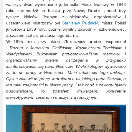
walczyły dwie wymienione jedenastki. Mecz finałowy w 1943
roku zgromadził na boisku przy Nowej Drodze ponad trzy
tysiące kibiców. Jednym z inicjatorów, organizatorów i
uczestnikiem mistrzostw był
Stanisław Rudnicki
, mistrz Polski
juniorów z 1939 roku, później wybitny zawodnik i szkoleniowiec.
Z czasem stał się postacią legendarną.
W 1995 roku przy okazji 75-rocznicy urodzin wspominał
:
Razem z Januszem Cieślińskim, Kazimierzem Trzcińskim i
Władysławem Bukowskim przygotowywaliśmy rozgrywki i
organizowaliśmy system ostrzegania w przypadku
zainteresowania się nami Niemców. Wielu kolegów wywieziono
za to do pracy w Niemczech. Mnie udało się tego uniknąć.
Ojciec załatwił mi pracę w drukarni u niejakiego pana Szczuki, a
ten miał znajomości w biurze pracy. I tak choć z zawody byłem
budowlańcem, to zostałem drukarzem, konkretnie
stereotyperem, zecerem i maszynistą rotacyjnym.