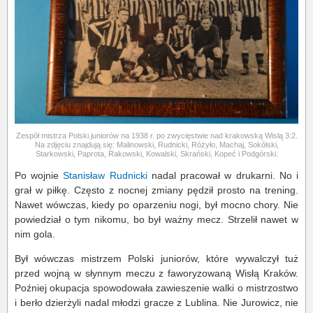
Zespół mistrza Polski juniorów na 1938 r. po zwycięstwie nad krakowską Wisłą 3:2.
Na zdjęciu znajdują się: Malinowski, Rudnicki, Różyło, Machaj, Sokólski,
Starkowski, Paprota, Rakowski, Kowalski, Skrański, Kopeć i Podgórski.
Po wojnie
Stanisław Rudnicki
nadal pracował w drukarni. No i
grał w piłkę. Często z nocnej zmiany pędził prosto na trening.
Nawet wówczas, kiedy po oparzeniu nogi, był mocno chory. Nie
powiedział o tym nikomu, bo był ważny mecz. Strzelił nawet w
nim gola.
Był wówczas mistrzem Polski juniorów, które wywalczył tuż
przed wojną w słynnym meczu z faworyzowaną Wisłą Kraków.
Poźniej okupacja spowodowała zawieszenie walki o mistrzostwo
i berło dzierżyli nadal młodzi gracze z Lublina. Nie Jurowicz, nie