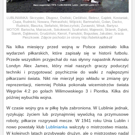
LUBLINIANKA: Skrzypiec, Długosz, Osiński, Cieśliński, Bielesz, Gajdek, Kostaniak,
Ciupa, Rudnicki, Nowara, Pietrasiński, Wójcicki, Bartmański, Golan, Dacko,
Rudnicki, Blaszka, Stefański, Mrówczyński, Żurawski, Wnuk, Bartysz.
MOTOR: Bartocha, Matraszek, Sokołowski, Szafrański, Majewski, Sklarek, Dąbek,
Starek, Dąblewski, Grudziński, Kieroń, Famulski, Bogusław, Jakubiec, bracia
Pieszkowie. Zdjęcie pochodzi ze strony http://lubelskapilka.pl/
Na kilka miesięcy przed wojną w Polsce zaistniało kilka
wydarzeń piłkarskich, które zapisały się w historii futbolu.
Przede wszystkim przyjechał do nas słynny napastnik Arsenalu
Londyn Alex James, który miał naszych graczy poduczyć
techniki i przygotować psychicznie do walki z najlepszymi
piłkarzami świata. Nikt nie mierzył jego wkładu w zmianę gry
reprezentacji, niemniej Polska pokonała wicemistrzów świata
Węgrów 4:2 po golach Wilimowskiego 3 i Piontka. Kilka dni
później wybuchła wojna.
W czasie wojny gra w piłkę była zabroniona. W Lublinie jednak,
ryzykując życiem lub przynajmniej wywózką na przymusowe
roboty, piłkarze rozgrywali mecze. W 1941 roku Unia Lublin i
nowo powstały klub
Lublinianka
walczyły o mistrzostwo miasta.
W kolejnych latach przybywało drużyn, ale o mistrzostwo nadal