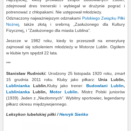
zdejmował dres trenerski i wybiegał w drużynie pograć i
potrenować z chłopakami. Nie ustępował młodzieży.
Odznaczony najważniejszym odznakami
Polskiego Związku Piłki
Nożnej
, także złotą i srebrną „Zasłużonego dla Kultury
Fizycznej„ i ”Zasłużonego dla miasta Lublina”.
Jeszcze w 1982 roku, kiedy to przeszedł na emeryturę
zajmował się szkoleniem młodzieży w Motorze Lublin. Ogółem
w klubie tym spędził 22 lata.
***
Stanisław Rudnicki:
Urodzony 25 listopada 1920 roku, zmarł
15 grudnia 2011 roku. Kluby jako piłkarz:
Unia Lublin,
Lublinianka
Lublin.
Kluby jako trener:
Budowlani Lublin
,
Lublinianka
Lublin,
Motor Lublin
.
Mistrz Polski juniorów
(1939). Jeden z „Niezłomnych”. Wybitny sportowiec, legendarny
piłkarz okresu międzywojennego.
Leksykon lubelskiej piłki /
Henryk Sieńko