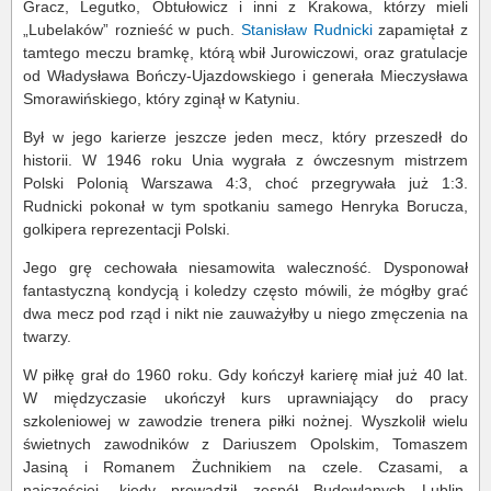
Gracz, Legutko, Obtułowicz i inni z Krakowa, którzy mieli
„Lubelaków” roznieść w puch.
Stanisław Rudnicki
zapamiętał z
tamtego meczu bramkę, którą wbił Jurowiczowi, oraz gratulacje
od Władysława Bończy-Ujazdowskiego i generała Mieczysława
Smorawińskiego, który zginął w Katyniu.
Był w jego karierze jeszcze jeden mecz, który przeszedł do
historii. W 1946 roku Unia wygrała z ówczesnym mistrzem
Polski Polonią Warszawa 4:3, choć przegrywała już 1:3.
Rudnicki pokonał w tym spotkaniu samego Henryka Borucza,
golkipera reprezentacji Polski.
Jego grę cechowała niesamowita waleczność. Dysponował
fantastyczną kondycją i koledzy często mówili, że mógłby grać
dwa mecz pod rząd i nikt nie zauważyłby u niego zmęczenia na
twarzy.
W piłkę grał do 1960 roku. Gdy kończył karierę miał już 40 lat.
W międzyczasie ukończył kurs uprawniający do pracy
szkoleniowej w zawodzie trenera piłki nożnej. Wyszkolił wielu
świetnych zawodników z Dariuszem Opolskim, Tomaszem
Jasiną i Romanem Żuchnikiem na czele. Czasami, a
najczęściej, kiedy prowadził zespół Budowlanych Lublin,