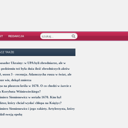
ST
REDAKCJA
CZ TAKŻE
sador Ukrainy: w UPA byli zbrodniarze, ale w
 podziemiu też była duża ilość zbrodniczych aktów
, sezon 3 - recenzja. Adamczycha rusza w świat, ale
sze wie, dokąd zmierza
a na płaszczu króla w 1670. O co chodzi w żarcie z
a Korybuta Wiśniowieckiego?
mierz Siemienowicz w serialu 1670. Kim był
ktor, który chciał wysłać chłopa na Księżyc?
mierz Siemienowicz i jego rakiety. Artylerzysta, który
ził swoją epokę