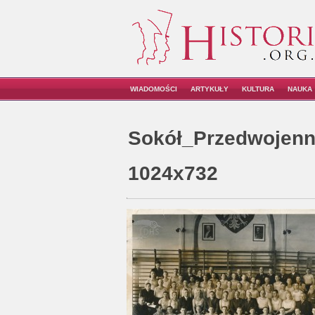
WIADOMOŚCI
ARTYKUŁY
KULTURA
NAUKA
Sokół_Przedwojenn
1024x732