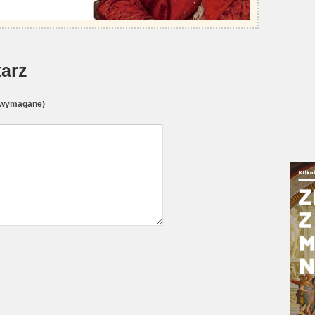
arz
(wymagane)