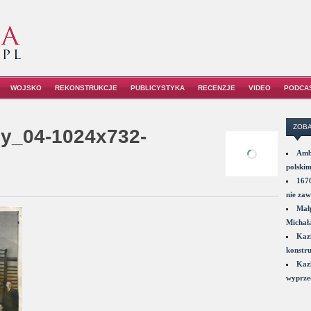
WOJSKO
REKONSTRUKCJE
PUBLICYSTYKA
RECENZJE
VIDEO
PODCA
ZOBA
y_04-1024x732-
Amba
polskim
1670
nie zaw
Małp
Michał
Kazi
konstru
Kazi
wyprzed