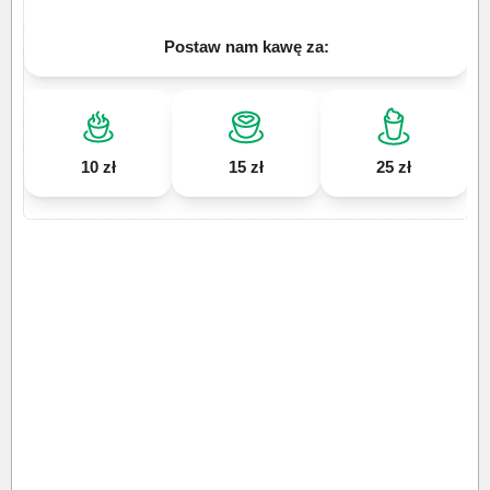
Postaw nam kawę za:
10 zł
15 zł
25 zł