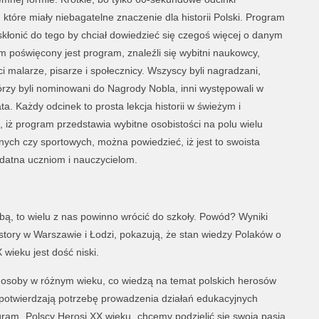
tóre miały niebagatelne znaczenie dla historii Polski. Program
kłonić do tego by chciał dowiedzieć się czegoś więcej o danym
 poświęcony jest program, znaleźli się wybitni naukowcy,
ci malarze, pisarze i społecznicy. Wszyscy byli nagradzani,
órzy byli nominowani do Nagrody Nobla, inni występowali w
a. Każdy odcinek to prosta lekcja historii w świeżym i
ż program przedstawia wybitne osobistości na polu wielu
znych czy sportowych, można powiedzieć, iż jest to swoista
datna uczniom i nauczycielom.
bą, to wielu z nas powinno wrócić do szkoły. Powód? Wyniki
istory w Warszawie i Łodzi, pokazują, że stan wiedzy Polaków o
 wieku jest dość niski.
 osoby w różnym wieku, co wiedzą na temat polskich herosów
potwierdzają potrzebę prowadzenia działań edukacyjnych
gram „Polscy Herosi XX wieku„ chcemy podzielić się swoją pasją