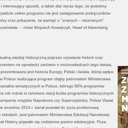
 i interesujący sposób, a także dać wyraz tego, że jesteśmy
czywiście celem programu nie jest zastępowanie podręczników
iedzy oraz pokazanie, że pamięć o ”znanych – nieznanych”
czeństwie. – mówi Wojciech Kowalczyk, Head of Advertising
tualną wiedzę historyczną poprzez ożywianie historii oraz
jrzeniem na opowieści zarówno o możnowładcach tego świata,
 prezentowana jest historia Europy, Polski i świata, której wpływ
a w Polsce realizująca program objęty patronatem Ministerstwa
u kanałów tematycznych w Polsce, którego 80% programów
na rok rośnie w ramówce stacji liczba programów historycznych
Kampania rosyjska Napoleona czy Superszpiedzy. Polsat Viasat
 we wrześniu 2014 r. kanał powołał do życia przełomową
w szkołach, pod patronatem Ministerstwa Edukacji Narodowej.
at History pojawiło się codzienne pasmo edukacyjne. Poza