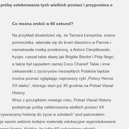
 próbę celebrowania tych wielkich postaci i przypomina o
Co można zrobić w 60 sekund?
Na przykład dowiedzieć się, że Tamara Łempicka, znana
portrecistka, włamała się do bram klasztoru w Parmie i
namalowała matkę przełożoną, a Antoni Cierplikowski,
fryzjer, czesał takie sławy jak Brigitte Bardot i Polę Negri,
a także był sąsiadem samej Coco Chanel! Takie i inne
ciekawostki z życiorysów niezwykłych Polaków będzie
można poznać oglądając najnowszy cykl „Polscy Herosi
XX wieku”, którego start już 30 grudnia na Polsat Viasat
History.
Wraz z początkiem nowego roku, Polsat Viasat History
podejmuje próbę celebrowania wielkich postaci XX
ywracamy historię do życia w szkołach” pod patronatem
uje swoim widzom kolejne materiały edukacyjne wyprodukowane
jemnej formie. Krótkie, bo tylko 60-sekundowe odcinki