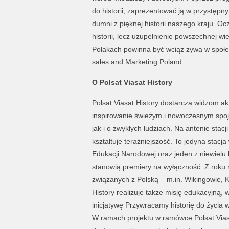
do historii, zaprezentować ją w przystępny
dumni z pięknej historii naszego kraju. O
historii, lecz uzupełnienie powszechnej w
Polakach powinna być wciąż żywa w społe
sales and Marketing Poland.
O Polsat Viasat History
Polsat Viasat History dostarcza widzom ak
inspirowanie świeżym i nowoczesnym spo
jak i o zwykłych ludziach. Na antenie stacji
kształtuje teraźniejszość. To jedyna stacj
Edukacji Narodowej oraz jeden z niewiel
stanowią premiery na wyłączność. Z roku 
związanych z Polską – m.in. Wikingowie, 
History realizuje także misję edukacyjną,
inicjatywę Przywracamy historię do życia 
W ramach projektu w ramówce Polsat Vias