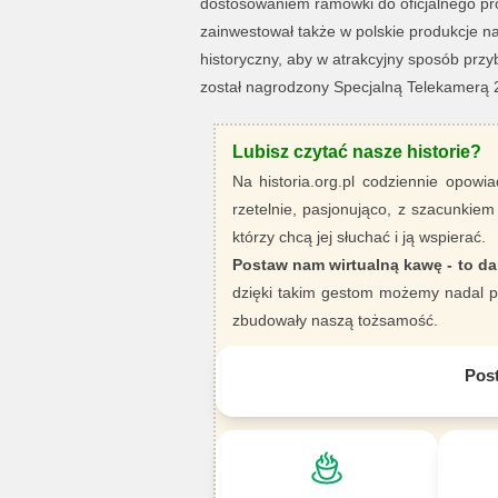
dostosowaniem ramówki do oficjalnego pro
zainwestował także w polskie produkcje najw
historyczny, aby w atrakcyjny sposób przyb
został nagrodzony Specjalną Telekamerą 20
Lubisz czytać nasze historie?
Na historia.org.pl codziennie opowia
rzetelnie, pasjonująco, z szacunkiem
którzy chcą jej słuchać i ją wspierać.
Postaw nam wirtualną kawę - to da
dzięki takim gestom możemy nadal pi
zbudowały naszą tożsamość.
Pos