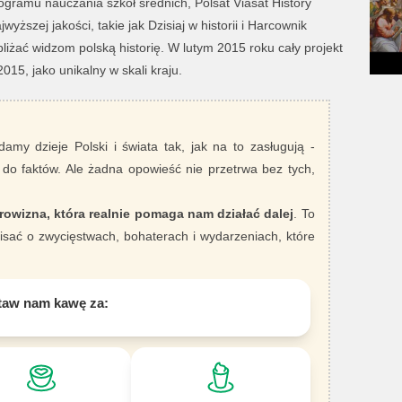
gramu nauczania szkół średnich, Polsat Viasat History
yższej jakości, takie jak Dzisiaj w historii i Harcownik
liżać widzom polską historię. W lutym 2015 roku cały projekt
15, jako unikalny w skali kraju.
damy dzieje Polski i świata tak, jak na to zasługują -
 do faktów. Ale żadna opowieść nie przetrwa bez tych,
rowizna, która realnie pomaga nam działać dalej
. To
sać o zwycięstwach, bohaterach i wydarzeniach, które
taw nam kawę za: