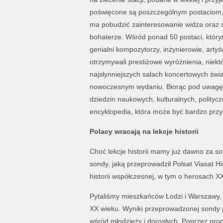
poświęcone są poszczególnym postaciom, k
ma pobudzić zainteresowanie widza oraz s
bohaterze. Wśród ponad 50 postaci, którym
genialni kompozytorzy, inżynierowie, artyś
otrzymywali prestiżowe wyróżnienia, niekt
najsłynniejszych salach koncertowych świat
nowoczesnym wydaniu. Biorąc pod uwagę, i
dziedzin naukowych, kulturalnych, polityc
encyklopedia, która może być bardzo przy
Polacy wracają na lekcje historii
Choć lekcje historii mamy już dawno za so
sondy, jaką przeprowadził Polsat Viasat H
historii współczesnej, w tym o herosach XX
Pytaliśmy mieszkańców Łodzi i Warszawy,
XX wieku. Wyniki przeprowadzonej sondy 
wśród młodzieży i dorosłych. Poprzez pro