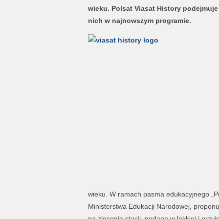
wieku. Polsat Viasat History podejmuje
nich w najnowszym programie.
wieku. W ramach pasma edukacyjnego „Prz
Ministerstwa Edukacji Narodowej, propon
na zlecenie stacji, podane w lekkiej i przy