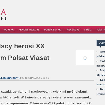
WOJSKO
REKONSTRUKCJE
PUBLICYSTYKA
RECENZJE
VIDEO
PODCA
ZOBA
lscy herosi XX
Amba
m Polsat Viasat
polskim
1670
nie zaw
Małp
Michał
EL BEDNARCZYK
| 28 GRUDNIA 2015 23:16
Kazi
konstru
Kazi
i sztuki, genialnymi naukowcami, wielkimi myślicielami,
wyprzed
w której żyli. W świecie osiągnęli wiele: sławę, szacunek,
w ogóle zapomniani. O kim mowa? O polskich herosach XX