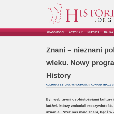
WIADOMOŚCI
ARTYKUŁY
KULTURA
NAUKA
Znani – nieznani po
wieku. Nowy progra
History
KULTURA I SZTUKA
,
WIADOMOŚCI
|
KONRAD TRACZ V
Byli wybitnymi osobistościami kultury 
ludźmi, którzy zmieniali rzeczywistość, 
uznanie. Przez nas mało znani, bądź 