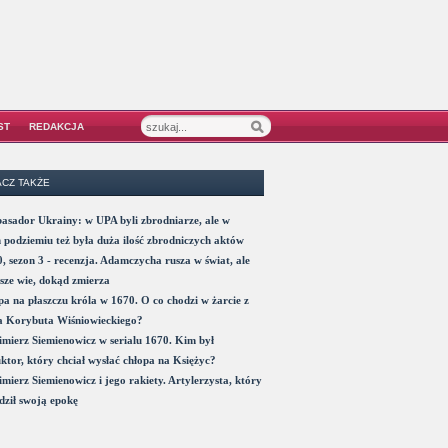
ST
REDAKCJA
CZ TAKŻE
sador Ukrainy: w UPA byli zbrodniarze, ale w
 podziemiu też była duża ilość zbrodniczych aktów
, sezon 3 - recenzja. Adamczycha rusza w świat, ale
sze wie, dokąd zmierza
a na płaszczu króla w 1670. O co chodzi w żarcie z
a Korybuta Wiśniowieckiego?
mierz Siemienowicz w serialu 1670. Kim był
ktor, który chciał wysłać chłopa na Księżyc?
mierz Siemienowicz i jego rakiety. Artylerzysta, który
ził swoją epokę