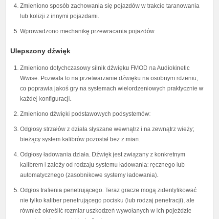
Zmieniono sposób zachowania się pojazdów w trakcie taranowania
lub kolizji z innymi pojazdami.
Wprowadzono mechanikę przewracania pojazdów.
Ulepszony dźwięk
Zmieniono dotychczasowy silnik dźwięku FMOD na Audiokinetic
Wwise. Pozwala to na przetwarzanie dźwięku na osobnym rdzeniu,
co poprawia jakoś gry na systemach wielordzeniowych praktycznie w
każdej konfiguracji.
Zmieniono dźwięki podstawowych podsystemów:
Odgłosy strzałów z działa słyszane wewnątrz i na zewnątrz wieży;
bieżący system kalibrów pozostał bez z mian.
Odgłosy ładowania działa. Dźwięk jest związany z konkretnym
kalibrem i zależy od rodzaju systemu ładowania: ręcznego lub
automatycznego (zasobnikowe systemy ładowania).
Odgłos trafienia penetrującego. Teraz gracze mogą zidentyfikować
nie tylko kaliber penetrującego pocisku (lub rodzaj penetracji), ale
również określić rozmiar uszkodzeń wywołanych w ich pojeździe