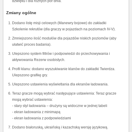
dźwięku i dla różnych pór dnia.
Zmiany ogólne
Dodano listę misji celowych (Manewry bojowe) do zakładki
Szkolenie rekrutów (dla graczy w pojazdach na poziomach IV-V).
Zmniejszono ilość modułów dla pojazdów niskich poziomów (aby
ułatwić proces badania).
Ulepszono system filtrów i podpowiedzi do przechowywania i
aktywowania Rezerw osobistych.
Profil klanu: dodano wyszukiwanie klanów do zakładki Twierdza.
Ulepszono grafikę gry.
Ulepszono ustawienia wyświetlania dla ekranów ładowania.
Teraz gracze mogą wybrać następujące ustawienia: Teraz gracze
mogą wybrać ustawienia:
- stary styl ładowania – drużyny są widoczne w jednej tabeli
- ekran ładowania z minimapą
- ekran ładowania z podpowiedziami
Dodano białoruską, ukraińską i kazachską wersję językową.