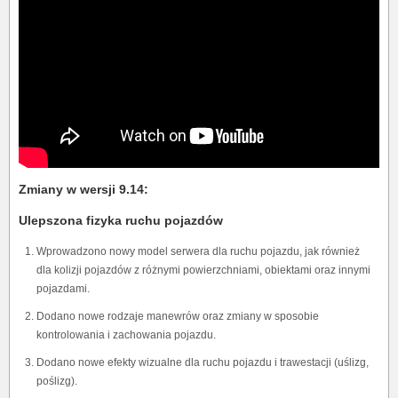
Zmiany w wersji 9.14:
Ulepszona fizyka ruchu pojazdów
Wprowadzono nowy model serwera dla ruchu pojazdu, jak również
dla kolizji pojazdów z różnymi powierzchniami, obiektami oraz innymi
pojazdami.
Dodano nowe rodzaje manewrów oraz zmiany w sposobie
kontrolowania i zachowania pojazdu.
Dodano nowe efekty wizualne dla ruchu pojazdu i trawestacji (uślizg,
poślizg).