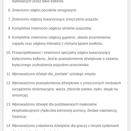
wywołanych przez takie trafienie.
Zmieniono odgłos pocisków smugowych.
Zmieniono odgłosy towarzyszące zniszczeniu pojazdu.
Kompletnie zmieniono odgłosy silników pojazdów.
Kompletnie zmieniono odgłosy gąsienic, układu przeniesienia
napędu oraz odgłosy interakcji z różnymi typami podłoża.
Przeprojektowano i zmieniono specjalny odgłos towarzyszący
krytycznemu trafieniu. Jest to powiadomienie dźwiękowe o zadaniu
krytycznego uszkodzenia pojazdom przeciwnika.
Wprowadzono dźwięk dla „żarówki” szóstego zmysłu.
Wprowadzono powiadomienia dźwiękowe o zniszczonych modułach
(urządzenie obserwacyjne, wieża, zbiorniki paliwa, radio, stojak na
amunicję).
Wprowadzono dźwięki dla podstawowych materiałów
eksploatacyjnych (Apteczka pierwszej pomocy, Zestaw naprawczy,
Gaśnica).
Wprowadzono ustawienia dźwięków dla graczy z innymi systemami