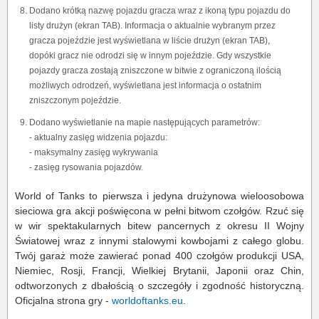
Dodano krótką nazwę pojazdu gracza wraz z ikoną typu pojazdu do
listy drużyn (ekran TAB). Informacja o aktualnie wybranym przez
gracza pojeździe jest wyświetlana w liście drużyn (ekran TAB),
dopóki gracz nie odrodzi się w innym pojeździe. Gdy wszystkie
pojazdy gracza zostają zniszczone w bitwie z ograniczoną ilością
możliwych odrodzeń, wyświetlana jest informacja o ostatnim
zniszczonym pojeździe.
Dodano wyświetlanie na mapie następujących parametrów:
- aktualny zasięg widzenia pojazdu:
- maksymalny zasięg wykrywania
- zasięg rysowania pojazdów.
World of Tanks to pierwsza i jedyna drużynowa wieloosobowa
sieciowa gra akcji poświęcona w pełni bitwom czołgów. Rzuć się
w wir spektakularnych bitew pancernych z okresu II Wojny
Światowej wraz z innymi stalowymi kowbojami z całego globu.
Twój garaż może zawierać ponad 400 czołgów produkcji USA,
Niemiec, Rosji, Francji, Wielkiej Brytanii, Japonii oraz Chin,
odtworzonych z dbałością o szczegóły i zgodność historyczną.
Oficjalna strona gry -
worldoftanks.eu
.