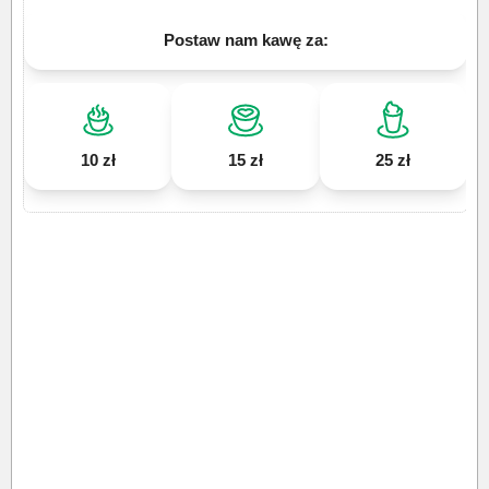
Postaw nam kawę za:
10 zł
15 zł
25 zł