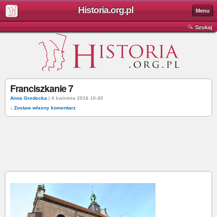
Historia.org.pl
Menu
Szukaj
Franciszkanie 7
Anna Gredecka
| 4 kwietnia 2016 10:45
↓ Zostaw własny komentarz