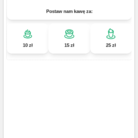
Postaw nam kawę za:
10 zł
15 zł
25 zł