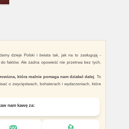
damy dzieje Polski i świata tak, jak na to zasługują -
 do faktów. Ale żadna opowieść nie przetrwa bez tych,
rowizna, która realnie pomaga nam działać dalej
. To
sać o zwycięstwach, bohaterach i wydarzeniach, które
taw nam kawę za: