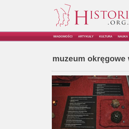
WIADOMOŚCI
ARTYKUŁY
KULTURA
NAUKA
muzeum okręgowe w