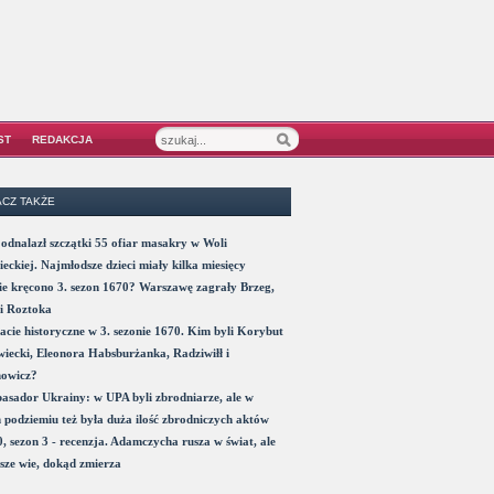
ST
REDAKCJA
CZ TAKŻE
odnalazł szczątki 55 ofiar masakry w Woli
eckiej. Najmłodsze dzieci miały kilka miesięcy
e kręcono 3. sezon 1670? Warszawę zagrały Brzeg,
i Roztoka
acie historyczne w 3. sezonie 1670. Kim byli Korybut
iecki, Eleonora Habsburżanka, Radziwiłł i
nowicz?
sador Ukrainy: w UPA byli zbrodniarze, ale w
 podziemiu też była duża ilość zbrodniczych aktów
, sezon 3 - recenzja. Adamczycha rusza w świat, ale
sze wie, dokąd zmierza