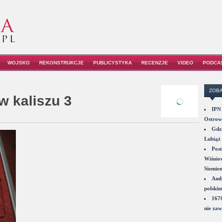
WOJSKO
REKONSTRUKCJE
PUBLICYSTYKA
RECENZJE
VIDEO
PODCA
ZOBA
 kaliszu 3
IPN 
Ostrowi
Gdzi
Lubiąż 
Post
Wiśniow
Siemie
Amba
polskim
1670
nie zaw