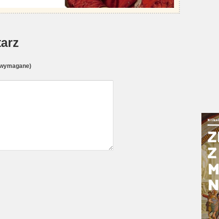
arz
(wymagane)