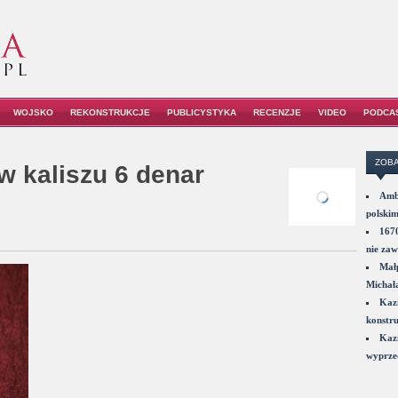
WOJSKO
REKONSTRUKCJE
PUBLICYSTYKA
RECENZJE
VIDEO
PODCA
ZOBA
 kaliszu 6 denar
Amba
polskim
1670
nie zaw
Małp
Michał
Kazi
konstru
Kazi
wyprzed