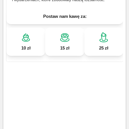
Postaw nam kawę za:
10 zł
15 zł
25 zł