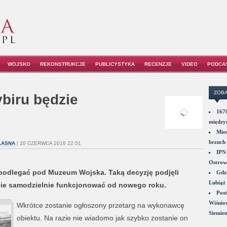
WOJSKO
REKONSTRUKCJE
PUBLICYSTYKA
RECENZJE
VIDEO
PODCA
ZOBA
biru będzie
1670
między
Mies
brzuch 
WŁASNA
| 20 CZERWCA 2016 22:51
IPN 
Ostrowi
 podlegać pod Muzeum Wojska. Taką decyzję podjęli
Gdzi
Lubiąż 
ie samodzielnie funkcjonować od nowego roku.
Post
Wiśniow
Wkrótce zostanie ogłoszony przetarg na wykonawcę
Siemie
obiektu. Na razie nie wiadomo jak szybko zostanie on