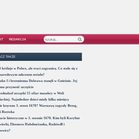
ST
REDAKCJA
CZ TAKŻE
 króluje w Polsce, ale traci zagranicę. Co stało się z
narodowym sukcesem serialu?
zko I i brzemienna Dobrawa stanęli w Gnieźnie. Jej
ma przynosić szczęście
odnalazł szczątki 55 ofiar masakry w Woli
eckiej. Najmłodsze dzieci miały kilka miesięcy
e kręcono 3. sezon 1670? Warszawę zagrały Brzeg,
i Roztoka
acie historyczne w 3. sezonie 1670. Kim byli Korybut
iecki, Eleonora Habsburżanka, Radziwiłł i
nowicz?