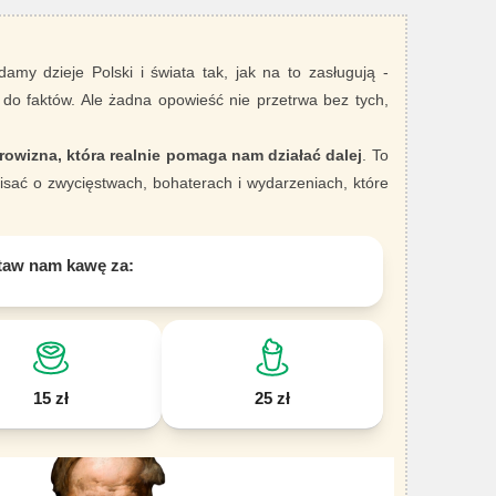
damy dzieje Polski i świata tak, jak na to zasługują -
 do faktów. Ale żadna opowieść nie przetrwa bez tych,
rowizna, która realnie pomaga nam działać dalej
. To
sać o zwycięstwach, bohaterach i wydarzeniach, które
taw nam kawę za:
15 zł
25 zł