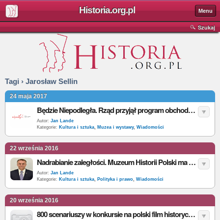
Historia.org.pl
Menu
Szukaj
Tagi › Jarosław Sellin
24 maja 2017
Będzie Niepodległa. Rząd przyjął program obchodów na 100-lecie polskiej niepodległości
Autor:
Jan Lande
Kategorie:
Kultura i sztuka
,
Muzea i wystawy
,
Wiadomości
22 września 2016
Nadrabianie zaległości. Muzeum Historii Polski ma być gotowe w 2018 r.
Autor:
Jan Lande
Kategorie:
Kultura i sztuka
,
Polityka i prawo
,
Wiadomości
20 września 2016
800 scenariuszy w konkursie na polski film historyczny