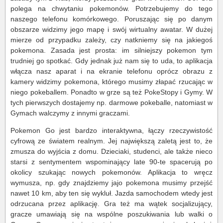
polega na chwytaniu pokemonów. Potrzebujemy do tego
naszego telefonu komórkowego. Poruszając się po danym
obszarze widzimy jego mapę i swój wirtualny awatar. W dużej
mierze od przypadku zależy, czy natkniemy się na jakiegoś
pokemona. Zasada jest prosta: im silniejszy pokemon tym
trudniej go spotkać. Gdy jednak już nam się to uda, to aplikacja
włącza nasz aparat i na ekranie telefonu oprócz obrazu z
kamery widzimy pokemona, którego musimy złapać rzucając w
niego pokeballem. Ponadto w grze są też PokeStopy i Gymy. W
tych pierwszych dostajemy np. darmowe pokeballe, natomiast w
Gymach walczymy z innymi graczami.
Pokemon Go jest bardzo interaktywna, łączy rzeczywistość
cyfrową ze światem realnym. Jej największą zaletą jest to, że
zmusza do wyjścia z domu. Dzieciaki, studenci, ale także nieco
starsi z sentymentem wspominający late 90-te spacerują po
okolicy szukając nowych pokemonów. Aplikacja to wręcz
wymusza, np. gdy znajdziemy jajo pokemona musimy przejść
nawet 10 km, aby ten się wykluł. Jazda samochodem wtedy jest
odrzucana przez aplikację. Gra też ma wątek socjalizujący,
gracze umawiają się na wspólne poszukiwania lub walki o