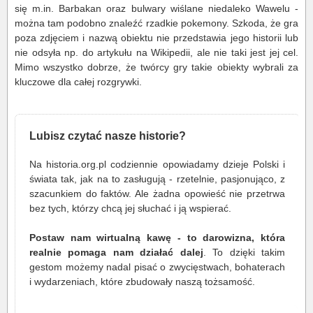
się m.in. Barbakan oraz bulwary wiślane niedaleko Wawelu -
można tam podobno znaleźć rzadkie pokemony. Szkoda, że gra
poza zdjęciem i nazwą obiektu nie przedstawia jego historii lub
nie odsyła np. do artykułu na Wikipedii, ale nie taki jest jej cel.
Mimo wszystko dobrze, że twórcy gry takie obiekty wybrali za
kluczowe dla całej rozgrywki.
Lubisz czytać nasze historie?
Na historia.org.pl codziennie opowiadamy dzieje Polski i
świata tak, jak na to zasługują - rzetelnie, pasjonująco, z
szacunkiem do faktów. Ale żadna opowieść nie przetrwa
bez tych, którzy chcą jej słuchać i ją wspierać.
Postaw nam wirtualną kawę - to darowizna, która
realnie pomaga nam działać dalej
. To dzięki takim
gestom możemy nadal pisać o zwycięstwach, bohaterach
i wydarzeniach, które zbudowały naszą tożsamość.