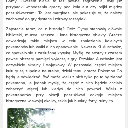
Gymy. Owszem niesie to też pewne zagrożenia, były już
przypadki wchodzenia graczy pod koła aut czy bójki między
poszukiwaczami. To jest margines, ale pokazuje to, że należy
zachować do gry dystans i zdrowy rozsądek.
Zapytacie teraz, co z historią? Otóż Gymy stanowią głównie
biblioteki, muzea, ratusze i inne historyczne obiekty. Gracze
odwiedzają takie miejsca w celu znalezienia kolejnych
pokemonów lub walki o ich opanowanie. Nawet w KL Auschwitz,
co spotkało się z zasłużoną krytyką. Myślę, że twórcy z czasem
pewne obszary pamięci wyłączą z gry. Przykład Auschwitz jest
oczywiście skrajny i wyjątkowy. W pozostałej części miejsca
kultury są zupełnie neutralne, dzięki temu gracze Pokemon Go
będą je odwiedzać. Być może wielu z nich tylko po to by złapać
pokemona, ja jednak myślę, że część z nich będzie chciało
zobaczyć więcej lub kiedyś do nich powróci. Wielu z
poketrenerów przy okazji poszukiwań odkryje miejsca
historyczne w swojej okolicy, takie jak bunkry, forty, ruiny itp.