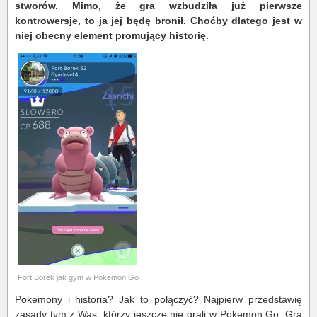
stworów. Mimo, że gra wzbudziła już pierwsze
kontrowersje, to ja jej będę bronił. Choćby dlatego jest w
niej obecny element promujący historię.
Fort Borek jak gym w Pokemon Go
Pokemony i historia? Jak to połączyć? Najpierw przedstawię
zasady tym z Was, którzy jeszcze nie grali w Pokemon Go. Gra