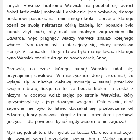
innych. Również hrabiemu Warwick nie podobał się wzrost
frakcji królewskiej małżonki i osłabienie jego wpływów, dlatego
postanowił posadzić na tronie innego króla – Jerzego, którego
ożenił ze swoją najstarszą córką Izabelą. Ich poparcie było
jednak zbyt małe, aby stać się realnym zagrożeniem dla
Edwarda, więc pragnący władzy Warwick znalazł kolejnego
władcę. Tym razem był to starzejący się, chory umysłowo
Henryk VI Lancaster, którym łatwo było manipulować i którego
syna Warwick ożenił z drugą ze swych córek, Anną.
Przewrót, na czele którego stanął Warwick, udał się,
przynajmniej chwilowo. W międzyczasie Jerzy zrozumiał, że
wplątał się w niezbyt ciekawą sytuację – stanął przeciwko
swojemu bratu, licząc na to, że będzie królem, a został z
niczym, w dodatku wciąż stojąc po stronie Warwicka, który
sprzymierzył się z jego dawnymi wrogami. Ostatecznie, choć
zapewne nie było to łatwe, doczekał się przebaczenia od
Edwarda, który ponownie strącił z tronu Lancastera i pozbawił
go życia – dla pewności, by już nigdy więcej mu nie zagrażał.
Mylił się jednak ten, kto myślał, że książę Clarence zmądrzeje i
nie wystąpi więcej przeciwko swemu bratu. Wciąż pragnął