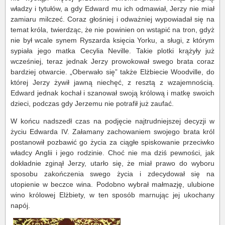
władzy i tytułów, a gdy Edward mu ich odmawiał, Jerzy nie miał
zamiaru milczeć. Coraz głośniej i odważniej wypowiadał się na
temat króla, twierdząc, że nie powinien on wstąpić na tron, gdyż
nie był wcale synem Ryszarda księcia Yorku, a sługi, z którym
sypiała jego matka Cecylia Neville. Takie plotki krążyły już
wcześniej, teraz jednak Jerzy prowokował swego brata coraz
bardziej otwarcie. „Oberwało się” także Elżbiecie Woodville, do
której Jerzy żywił jawną niechęć, z resztą z wzajemnością.
Edward jednak kochał i szanował swoją królową i matkę swoich
dzieci, podczas gdy Jerzemu nie potrafił już zaufać.
W końcu nadszedł czas na podjęcie najtrudniejszej decyzji w
życiu Edwarda IV. Załamany zachowaniem swojego brata król
postanowił pozbawić go życia za ciągłe spiskowanie przeciwko
władcy Anglii i jego rodzinie. Choć nie ma dziś pewności, jak
dokładnie zginął Jerzy, utarło się, że miał prawo do wyboru
sposobu zakończenia swego życia i zdecydował się na
utopienie w beczce wina. Podobno wybrał małmazję, ulubione
wino królowej Elżbiety, w ten sposób marnując jej ukochany
napój.