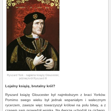
Ryszard York - najpierw książę Gloucester,
później król Ryszard III
Lojalny książę, brutalny król?
Ryszard książę Gloucester był najmłodszym z braci Yorków.
Pomimo swego wieku był jednak wspaniałym i walecznym
rycerzem, zawsze więc towarzyszył królowi na polu bitwy, a z
czasem sam prowadził wojska. Na dworze uchodził za cichego,