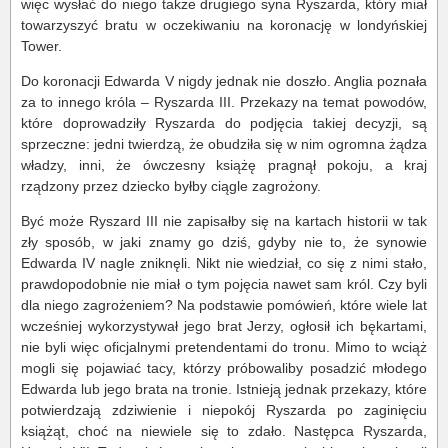
więc wysłać do niego także drugiego syna Ryszarda, który miał
towarzyszyć bratu w oczekiwaniu na koronację w londyńskiej
Tower.
Do koronacji Edwarda V nigdy jednak nie doszło. Anglia poznała
za to innego króla – Ryszarda III. Przekazy na temat powodów,
które doprowadziły Ryszarda do podjęcia takiej decyzji, są
sprzeczne: jedni twierdzą, że obudziła się w nim ogromna żądza
władzy, inni, że ówczesny książę pragnął pokoju, a kraj
rządzony przez dziecko byłby ciągle zagrożony.
Być może Ryszard III nie zapisałby się na kartach historii w tak
zły sposób, w jaki znamy go dziś, gdyby nie to, że synowie
Edwarda IV nagle zniknęli. Nikt nie wiedział, co się z nimi stało,
prawdopodobnie nie miał o tym pojęcia nawet sam król. Czy byli
dla niego zagrożeniem? Na podstawie pomówień, które wiele lat
wcześniej wykorzystywał jego brat Jerzy, ogłosił ich bękartami,
nie byli więc oficjalnymi pretendentami do tronu. Mimo to wciąż
mogli się pojawiać tacy, którzy próbowaliby posadzić młodego
Edwarda lub jego brata na tronie. Istnieją jednak przekazy, które
potwierdzają zdziwienie i niepokój Ryszarda po zaginięciu
książąt, choć na niewiele się to zdało. Następca Ryszarda,