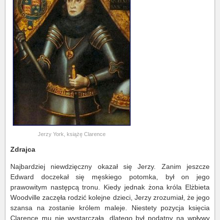
Jerzy York, książę Clarence
Zdrajca
Najbardziej niewdzięczny okazał się Jerzy. Zanim jeszcze
Edward doczekał się męskiego potomka, był on jego
prawowitym następcą tronu. Kiedy jednak żona króla Elżbieta
Woodville zaczęła rodzić kolejne dzieci, Jerzy zrozumiał, że jego
szansa na zostanie królem maleje. Niestety pozycja księcia
Clarence mu nie wystarczała, dlatego był podatny na wpływy