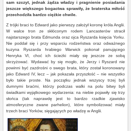
sam szczyt, jednak żądza władzy i pragnienie posiadania
jeszcze większego bogactwa sprawiły, że braterska miłość
przechodziła bardzo ciężkie chwile.
Z trójki braci to Edward jako pierwszy założył koronę króla Anglii.
W walce tron ze skłóconym rodem Lancasterów stracił
najstarszego brata Edmunda oraz ojca Ryszarda księcia Yorku.
Nie poddał się i przy wsparciu rodzeństwa oraz odważnego
kuzyna Ryszarda hrabiego Warwick pokonał panującego
Henryka VI, choć ich ścieżki miały się jeszcze ze sobą
skrzyżować. Wydawać by się mogło, że Jerzy i Ryszard nie
powinni być zazdrośni o swego brata, który został koronowany
jako Edward IV, lecz – jak pokazała przyszłość – nie wszystko
było takie proste. Na początku jednak wszyscy trzej byli
dumnymi braćmi, którzy podczas walki na polu bitwy byli
świadkami wyjątkowego wydarzenia: na niebie pojawiły się trzy
słońca (tak naprawdę jest to bardzo rzadkie zjawisko
atmosferyczne zwane parhelion), które symbolizować miały
trzech braci Yorków, sięgających po władzę w Anglii.