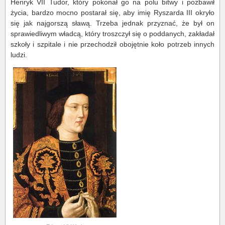
Henryk VII Tudor, który pokonał go na polu bitwy i pozbawił
życia, bardzo mocno postarał się, aby imię Ryszarda III okryło
się jak najgorszą sławą. Trzeba jednak przyznać, że był on
sprawiedliwym władcą, który troszczył się o poddanych, zakładał
szkoły i szpitale i nie przechodził obojętnie koło potrzeb innych
ludzi.