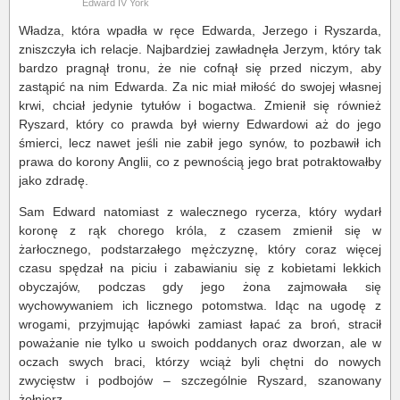
Edward IV York
Władza, która wpadła w ręce Edwarda, Jerzego i Ryszarda,
zniszczyła ich relacje. Najbardziej zawładnęła Jerzym, który tak
bardzo pragnął tronu, że nie cofnął się przed niczym, aby
zastąpić na nim Edwarda. Za nic miał miłość do swojej własnej
krwi, chciał jedynie tytułów i bogactwa. Zmienił się również
Ryszard, który co prawda był wierny Edwardowi aż do jego
śmierci, lecz nawet jeśli nie zabił jego synów, to pozbawił ich
prawa do korony Anglii, co z pewnością jego brat potraktowałby
jako zdradę.
Sam Edward natomiast z walecznego rycerza, który wydarł
koronę z rąk chorego króla, z czasem zmienił się w
żarłocznego, podstarzałego mężczyznę, który coraz więcej
czasu spędzał na piciu i zabawianiu się z kobietami lekkich
obyczajów, podczas gdy jego żona zajmowała się
wychowywaniem ich licznego potomstwa. Idąc na ugodę z
wrogami, przyjmując łapówki zamiast łapać za broń, stracił
poważanie nie tylko u swoich poddanych oraz dworzan, ale w
oczach swych braci, którzy wciąż byli chętni do nowych
zwycięstw i podbojów – szczególnie Ryszard, szanowany
żołnierz.