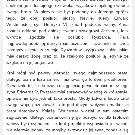
spokojnego i dostojnego człowieka, wyjątkowo lojalnego wobec
swego brata. W niczym nie był podobny do Jerzego oprócz
tego, że obaj poślubili siostry Neville. Kiedy Edward
Westminster, syn Henryka VI, zmarł podczas wojny, Anna
została oddana pod opiekę swemu szwagrowi Jerzemu, lecz
wkrótce zgodziła się poślubić Ryszarda. Para
najprawdopodobniej darzyła się uczuciem i szacunkiem, choć
historycy często zarzucają Ryszardowi wyjątkowy chłód jakim
miał darzyć żonę oraz to, że rzekomo poślubił ją jedynie ze
względu na jej bogactwo.
Król mógł być pewny wierności swego najmłodszego brata,
dlatego też na łożu śmierci mianował go lordem protektorem.
Oznaczało to, że do czasu osiągnięcia pełnoletności przez jego
syna Edwarda V, Ryszard miał sprawować władzę w królestwie.
Sprawa nie była jednak taka prosta. Młody Edward ledwo znał
swego wuja, pozostawał za to pod dużym wpływem matki i jej
brata Antoniego. Książę Gloucester widział w tym ostatnim
zagrożenie, dlatego postanowił się go pozbyć, co dla królowej
wdowy było sygnałem, że lord protektor wypowiada jej wojnę.
Nie wierzyła jednak, że mógłby skrzywdzić jej syna, zgodziła się