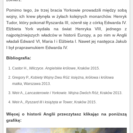
Pomimo tego, że trzej bracia Yorkowie prowadzili między sobą
wojny, ich krew płynęła w żyłach kolejnych monarchów. Henryk
Tudor, który pokonał Ryszarda III, ożenił się z córką Edwarda IV.
Elżbieta York wydała na świat Henryka VIII, jednego z
najpotężniejszych władców w historii Europy, a po nim w Anglii
władali Edward VI, Maria I i Elżbieta I. Nawet jej następca Jakub
I był praprawnukiem Edwarda IV.
Bibliografia:
Castor H.,
Wilczyce. Angielskie królowe
, Kraków 2015.
Gregory P.,
Kobiety Wojny Dwu Róż: księżna, królowa i królowa
matka
, Warszawa 2013.
Weir A.,
Lancasterowie i Yorkowie. Wojna Dwóch Róż
, Kraków 2013.
Weir A.,
Ryszard III i książęta w Tower
, Kraków 2015.
Więcej o historii Anglii przeczytasz klikając na poniższą
grafikę: