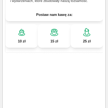
i wydarzeniach, które zbudowały naszą tożsamość.
Postaw nam kawę za:
10 zł
15 zł
25 zł