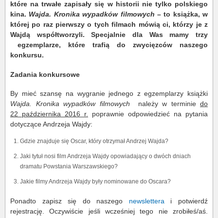
które na trwałe zapisały się w historii nie tylko polskiego
kina.
Wajda. Kronika wypadków filmowych
– to książka, w
której po raz pierwszy o tych filmach mówią ci, którzy je z
Wajdą współtworzyli. Specjalnie dla Was mamy trzy
egzemplarze, które trafią do zwycięzców naszego
konkursu.
Zadania konkursowe
By mieć szansę na wygranie jednego z egzemplarzy książki
Wajda. Kronika wypadków filmowych
należy w terminie
do
22 października 2016 r.
poprawnie odpowiedzieć na pytania
dotyczące Andrzeja Wajdy:
Gdzie znajduje się Oscar, który otrzymał Andrzej Wajda?
Jaki tytuł nosi film Andrzeja Wajdy opowiadający o dwóch dniach
dramatu Powstania Warszawskiego?
Jakie filmy Andrzeja Wajdy były nominowane do Oscara?
Ponadto zapisz się do naszego
newslettera
i potwierdź
rejestrację. Oczywiście jeśli wcześniej tego nie zrobiłeś/aś.