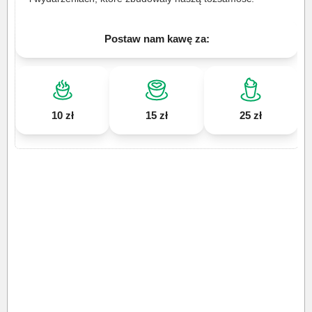
Postaw nam kawę za:
10 zł
15 zł
25 zł