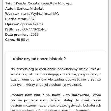
Tytuł:
Wajda. Kronika wypadków filmowych
Autor:
Bartosz Michalak
Wydawnictwo:
Wydawnictwo MG
Liczba stron:
384
Oprawa:
oprawa twarda
ISBN:
978-83-7779-314-5
Data premiery:
2016
Cena:
49,90 zł
Lubisz czytać nasze historie?
Na historia.org.pl codziennie opowiadamy dzieje Polski i
świata tak, jak na to zasługują - rzetelnie, pasjonująco, z
szacunkiem do faktów. Ale żadna opowieść nie przetrwa
bez tych, którzy chcą jej słuchać i ją wspierać.
Postaw nam wirtualną kawę - to darowizna, która
realnie pomaga nam działać dalej
. To dzięki takim
gestom możemy nadal pisać o zwycięstwach, bohaterach
i wydarzeniach, które zbudowały naszą tożsamość.