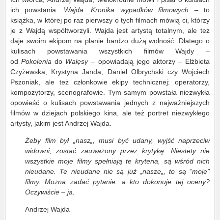
ich powstania.
Wajda. Kronika wypadków filmowych
– to
książka, w której po raz pierwszy o tych filmach mówią ci, którzy
je z Wajdą współtworzyli. Wajda jest artystą totalnym, ale też
daje swoim ekipom na planie bardzo dużą wolność. Dlatego o
kulisach powstawania wszystkich filmów Wajdy –
od
Pokolenia
do
Wałęsy
– opowiadają jego aktorzy – Elżbieta
Czyżewska, Krystyna Janda, Daniel Olbrychski czy Wojciech
Pszoniak, ale też członkowie ekipy technicznej: operatorzy,
kompozytorzy, scenografowie. Tym samym powstała niezwykła
opowieść o kulisach powstawania jednych z najważniejszych
filmów w dziejach polskiego kina, ale też portret niezwykłego
artysty, jakim jest Andrzej Wajda.
Żeby film był „nasz„, musi być udany, wyjść naprzeciw
widowni, zostać zauważony przez krytykę. Niestety nie
wszystkie moje filmy spełniają te kryteria, są wśród nich
nieudane. Te nieudane nie są już „nasze„, to są ”moje”
filmy. Można zadać pytanie: a kto dokonuje tej oceny?
Oczywiście ‒ ja.
Andrzej Wajda