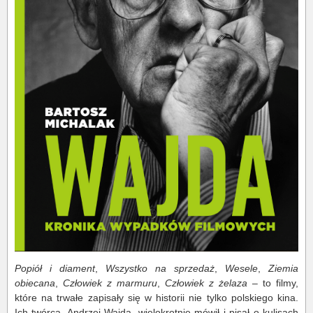
Popiół i diament
,
Wszystko na sprzedaż
,
Wesele
,
Ziemia
obiecana
,
Człowiek z marmuru
,
Człowiek z żelaza
– to filmy,
które na trwałe zapisały się w historii nie tylko polskiego kina.
Ich twórca, Andrzej Wajda, wielokrotnie mówił i pisał o kulisach