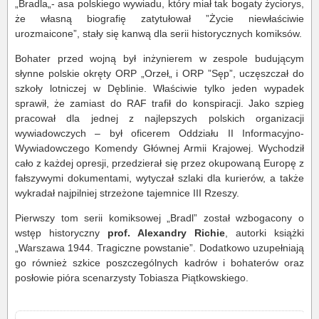
„Bradla„- asa polskiego wywiadu, który miał tak bogaty życiorys,
że własną biografię zatytułował ”Życie niewłaściwie
urozmaicone”, stały się kanwą dla serii historycznych komiksów.
Bohater przed wojną był inżynierem w zespole budującym
słynne polskie okręty ORP „Orzeł„ i ORP ”Sęp”, uczęszczał do
szkoły lotniczej w Dęblinie. Właściwie tylko jeden wypadek
sprawił, że zamiast do RAF trafił do konspiracji. Jako szpieg
pracował dla jednej z najlepszych polskich organizacji
wywiadowczych – był oficerem Oddziału II Informacyjno-
Wywiadowczego Komendy Głównej Armii Krajowej. Wychodził
cało z każdej opresji, przedzierał się przez okupowaną Europę z
fałszywymi dokumentami, wytyczał szlaki dla kurierów, a także
wykradał najpilniej strzeżone tajemnice III Rzeszy.
Pierwszy tom serii komiksowej „Bradl” został wzbogacony o
wstęp historyczny
prof. Alexandry Richie
, autorki książki
„Warszawa 1944. Tragiczne powstanie”. Dodatkowo uzupełniają
go również szkice poszczególnych kadrów i bohaterów oraz
posłowie pióra scenarzysty Tobiasza Piątkowskiego.