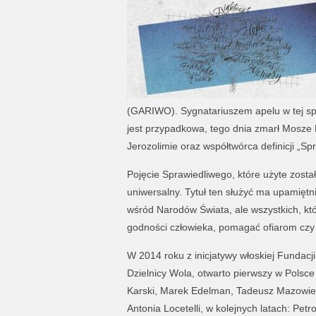
(GARIWO). Sygnatariuszem apelu w tej spr
jest przypadkowa, tego dnia zmarł Mosze 
Jerozolimie oraz współtwórca definicji „S
Pojęcie Sprawiedliwego, które użyte zost
uniwersalny. Tytuł ten służyć ma upamięt
wśród Narodów Świata, ale wszystkich, któr
godności człowieka, pomagać ofiarom czy
W 2014 roku z inicjatywy włoskiej Fundacj
Dzielnicy Wola, otwarto pierwszy w Polsc
Karski, Marek Edelman, Tadeusz Mazowie
Antonia Locetelli, w kolejnych latach: P