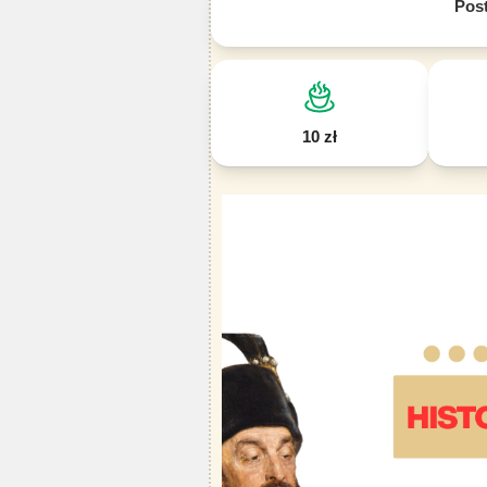
Pos
10 zł