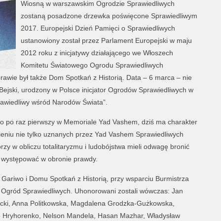
Wiosną w warszawskim Ogrodzie Sprawiedliwych
zostaną posadzone drzewka poświęcone Sprawiedliwym
2017. Europejski Dzień Pamięci o Sprawiedliwych
ustanowiony został przez Parlament Europejski w maju
2012 roku z inicjatywy działającego we Włoszech
Komitetu Światowego Ogrodu Sprawiedliwych
awie był także Dom Spotkań z Historią. Data – 6 marca – nie
Bejski, urodzony w Polsce inicjator Ogrodów Sprawiedliwych w
prawiedliwy wśród Narodów Świata”.
ało po raz pierwszy w Memoriale Yad Vashem, dziś ma charakter
nieniu nie tylko uznanych przez Yad Vashem Sprawiedliwych
zy w obliczu totalitaryzmu i ludobójstwa mieli odwagę bronić
 występować w obronie prawdy.
i Gariwo i Domu Spotkań z Historią, przy wsparciu Burmistrza
e Ogród Sprawiedliwych. Uhonorowani zostali wówczas: Jan
cki, Anna Politkowska, Magdalena Grodzka-Gużkowska,
etro Hryhorenko, Nelson Mandela, Hasan Mazhar, Władysław