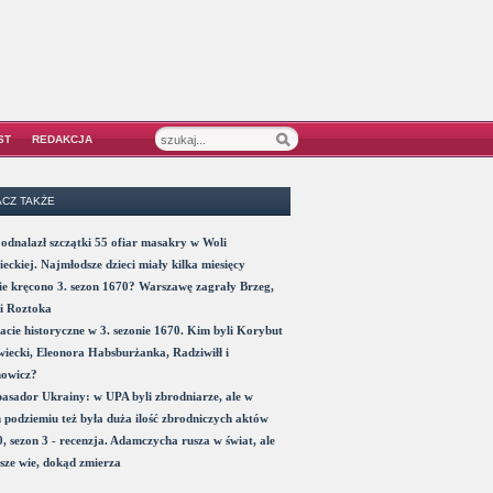
ST
REDAKCJA
CZ TAKŻE
odnalazł szczątki 55 ofiar masakry w Woli
eckiej. Najmłodsze dzieci miały kilka miesięcy
e kręcono 3. sezon 1670? Warszawę zagrały Brzeg,
i Roztoka
acie historyczne w 3. sezonie 1670. Kim byli Korybut
iecki, Eleonora Habsburżanka, Radziwiłł i
nowicz?
sador Ukrainy: w UPA byli zbrodniarze, ale w
 podziemiu też była duża ilość zbrodniczych aktów
, sezon 3 - recenzja. Adamczycha rusza w świat, ale
sze wie, dokąd zmierza