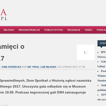
WOJSKO
REKONSTRUKCJE
PUBLICYSTYKA
RECENZJE
VIDEO
PODCA
ZOBA
amięci o
IPN 
17
Ostrowi
Gdzi
Lubiąż 
|
EWA KORZECKA
AND
INF. PRAS. LUB WŁASNA
| 20 LUTEGO 2017 17:36
Post
Wiśniow
 Sprawiedliwych, Dom Spotkań z Historią ogłosi nazwiska
Siemie
Amba
liwego 2017. Uroczysta gala odbędzie się w Muzeum
polskim
nie 19.00. Podczas tegorocznej gali DSH zainauguruje
1670
nie zaw