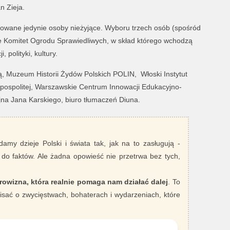
n Zieja.
wane jedynie osoby nieżyjące. Wyboru trzech osób (spośród
e Komitet Ogrodu Sprawiedliwych, w skład którego wchodzą
 polityki, kultury.
ią, Muzeum Historii Żydów Polskich POLIN,
Włoski Instytut
zpospolitej, Warszawskie Centrum Innowacji Edukacyjno-
na Jana Karskiego, biuro tłumaczeń Diuna.
damy dzieje Polski i świata tak, jak na to zasługują -
 do faktów. Ale żadna opowieść nie przetrwa bez tych,
rowizna, która realnie pomaga nam działać dalej
. To
sać o zwycięstwach, bohaterach i wydarzeniach, które