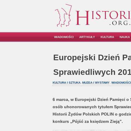
WIADOMOŚCI
ARTYKUŁY
KULTURA
NAUKA
Europejski Dzień P
Sprawiedliwych 20
KULTURA I SZTUKA
,
MUZEA I WYSTAWY
,
WIADOMOŚCI
6 marca, w Europejski Dzień Pamięci o
osób uhonorowanych tytułem Sprawied
Historii Żydów Polskich POLIN o godzi
konkurs „Pójść za księdzem Zieją”.