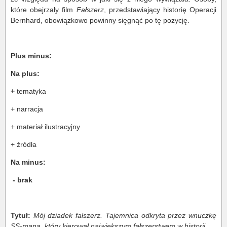
które obejrzały film
Fałszerz
, przedstawiający historię Operacji
Bernhard, obowiązkowo powinny sięgnąć po tę pozycję.
Plus minus:
Na plus:
+
tematyka
+ narracja
+ materiał ilustracyjny
+ źródła
Na minus:
-
brak
Tytuł:
Mój dziadek fałszerz. Tajemnica odkryta przez wnuczkę
SS-mana, który kierował największym fałszerstwem w historii