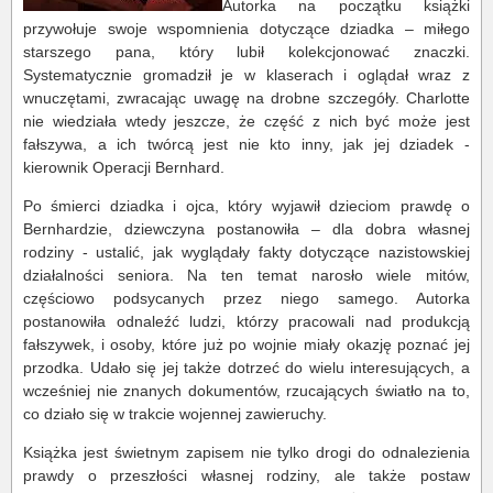
Autorka na początku książki
przywołuje swoje wspomnienia dotyczące dziadka – miłego
starszego pana, który lubił kolekcjonować znaczki.
Systematycznie gromadził je w klaserach i oglądał wraz z
wnuczętami, zwracając uwagę na drobne szczegóły. Charlotte
nie wiedziała wtedy jeszcze, że część z nich być może jest
fałszywa, a ich twórcą jest nie kto inny, jak jej dziadek -
kierownik Operacji Bernhard.
Po śmierci dziadka i ojca, który wyjawił dzieciom prawdę o
Bernhardzie, dziewczyna postanowiła – dla dobra własnej
rodziny - ustalić, jak wyglądały fakty dotyczące nazistowskiej
działalności seniora. Na ten temat narosło wiele mitów,
częściowo podsycanych przez niego samego. Autorka
postanowiła odnaleźć ludzi, którzy pracowali nad produkcją
fałszywek, i osoby, które już po wojnie miały okazję poznać jej
przodka. Udało się jej także dotrzeć do wielu interesujących, a
wcześniej nie znanych dokumentów, rzucających światło na to,
co działo się w trakcie wojennej zawieruchy.
Książka jest świetnym zapisem nie tylko drogi do odnalezienia
prawdy o przeszłości własnej rodziny, ale także postaw