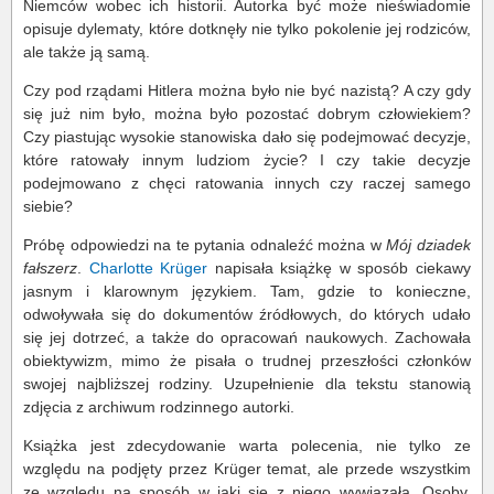
Niemców wobec ich historii. Autorka być może nieświadomie
opisuje dylematy, które dotknęły nie tylko pokolenie jej rodziców,
ale także ją samą.
Czy pod rządami Hitlera można było nie być nazistą? A czy gdy
się już nim było, można było pozostać dobrym człowiekiem?
Czy piastując wysokie stanowiska dało się podejmować decyzje,
które ratowały innym ludziom życie? I czy takie decyzje
podejmowano z chęci ratowania innych czy raczej samego
siebie?
Próbę odpowiedzi na te pytania odnaleźć można w
Mój dziadek
fałszerz
.
Charlotte Krüger
napisała książkę w sposób ciekawy
jasnym i klarownym językiem. Tam, gdzie to konieczne,
odwoływała się do dokumentów źródłowych, do których udało
się jej dotrzeć, a także do opracowań naukowych. Zachowała
obiektywizm, mimo że pisała o trudnej przeszłości członków
swojej najbliższej rodziny. Uzupełnienie dla tekstu stanowią
zdjęcia z archiwum rodzinnego autorki.
Książka jest zdecydowanie warta polecenia, nie tylko ze
względu na podjęty przez Krüger temat, ale przede wszystkim
ze względu na sposób w jaki się z niego wywiązała. Osoby,