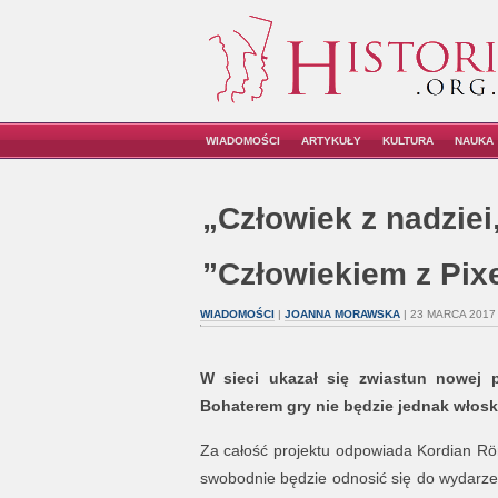
WIADOMOŚCI
ARTYKUŁY
KULTURA
NAUKA
„Człowiek z nadzie
”Człowiekiem z Pixe
WIADOMOŚCI
|
JOANNA MORAWSKA
| 23 MARCA 2017 
W sieci ukazał się zwiastun nowej pl
Bohaterem gry nie będzie jednak włoski
Za całość projektu odpowiada Kordian Rö
swobodnie będzie odnosić się do wydarzeń