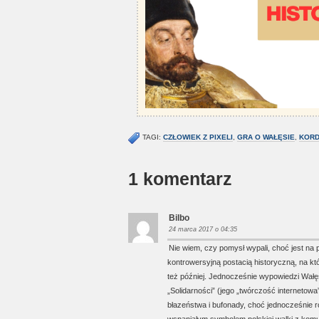
TAGI:
CZŁOWIEK Z PIXELI
,
GRA O WAŁĘSIE
,
KORD
1 komentarz
Bilbo
24 marca 2017 o 04:35
Nie wiem, czy pomysł wypali, choć jest na
kontrowersyjną postacią historyczną, na kt
też później. Jednocześnie wypowiedzi Wałęs
„Solidarności” (jego „twórczość internetowa
błazeństwa i bufonady, choć jednocześnie r
wspaniałym symbolem polskiej walki z komu