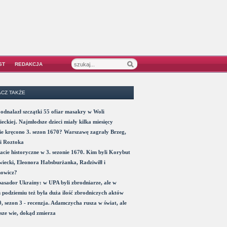
ST
REDAKCJA
CZ TAKŻE
odnalazł szczątki 55 ofiar masakry w Woli
eckiej. Najmłodsze dzieci miały kilka miesięcy
e kręcono 3. sezon 1670? Warszawę zagrały Brzeg,
i Roztoka
acie historyczne w 3. sezonie 1670. Kim byli Korybut
iecki, Eleonora Habsburżanka, Radziwiłł i
nowicz?
sador Ukrainy: w UPA byli zbrodniarze, ale w
 podziemiu też była duża ilość zbrodniczych aktów
, sezon 3 - recenzja. Adamczycha rusza w świat, ale
sze wie, dokąd zmierza