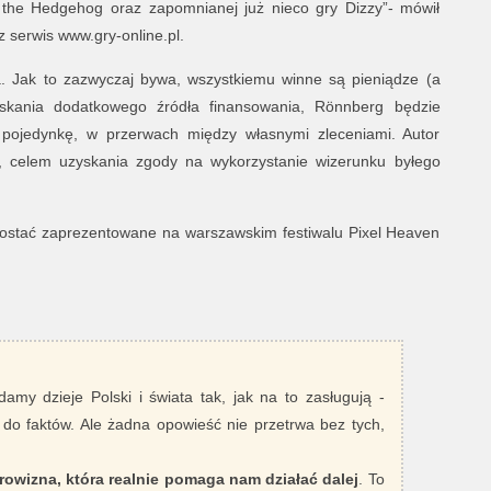
the Hedgehog oraz zapomnianej już nieco gry Dizzy”- mówił
serwis www.gry-online.pl.
a. Jak to zazwyczaj bywa, wszystkiemu winne są pieniądze (a
yskania dodatkowego źródła finansowania, Rönnberg będzie
pojedynkę, w przerwach między własnymi zleceniami. Autor
y, celem uzyskania zgody na wykorzystanie wizerunku byłego
 zostać zaprezentowane na warszawskim festiwalu Pixel Heaven
damy dzieje Polski i świata tak, jak na to zasługują -
 do faktów. Ale żadna opowieść nie przetrwa bez tych,
rowizna, która realnie pomaga nam działać dalej
. To