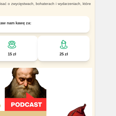
sać o zwycięstwach, bohaterach i wydarzeniach, które
taw nam kawę za:
15 zł
25 zł