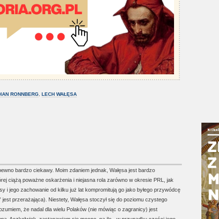
IAN RONNBERG
,
LECH WAŁĘSA
 pewno bardzo ciekawy. Moim zdaniem jednak, Wałęsa jest bardzo
órej ciążą poważne oskarżenia i niejasna rola zarówno w okresie PRL, jak
y i jego zachowanie od kilku już lat kompromitują go jako byłego przywódcę
” jest przerażająca). Niestety, Wałęsa stoczył się do poziomu czystego
ozumiem, że nadal dla wielu Polaków (nie mówiąc o zagranicy) jest
ną. Aczkolwiek, zastanawiam się mocno, na ile - w przypadku części jego