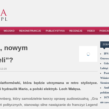
WOJSKO
REKONSTRUKCJE
PUBLICYSTYKA
RECENZJE
VIDEO
PODCA
ZOBA
i„ nowym
IPN 
li”?
Ostrowi
Gdzi
Lubiąż 
12:20
Post
Wiśniow
atformówki, która będzie utrzymana w retro stylistyce.
Siemie
Amba
 hydraulik Mario, a polski elektryk- Lech Wałęsa.
polskim
1670
nnberg, który samodzielnie tworzy oprawę audiowizualną. „Gra
nie zaw
 politycznych, stanowiąc silne nawiązanie do franczyz Legend