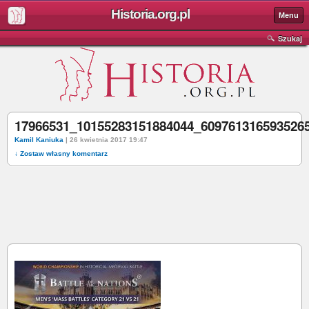
Historia.org.pl
Menu
Szukaj
17966531_10155283151884044_609761316593526
Kamil Kaniuka
| 26 kwietnia 2017 19:47
↓ Zostaw własny komentarz