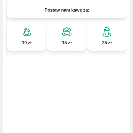
Postaw nam kawę za:
10 zł
15 zł
25 zł