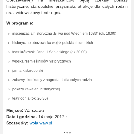
Górczewskiej) na mieszkańców będą czekały pokazy
historyczne, staropolskie przysmaki, atrakcje dla całych rodzin
oraz widowiskowy teatr ognia.
W programie:
inscenizacja historyczna „Bitwa pod Wiedniem 1683” (ok. 18:00)
historyczne obozowiska wojsk polskich i tureckich
teatr królewski Jana III Sobieskiego (ok 20:00)
wioska rzemieślników historycznych
jarmark staropolski
zabawy i konkursy z nagrodami dla całych rodzin
pokazy kawalerii historycznej
teatr ognia (ok. 20:30)
Miejsce:
Warszawa
Data i godzina:
14 maja 2017 r.
Szczegóły:
wola.waw.pl
* * *