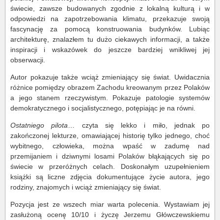
świecie, zawsze budowanych zgodnie z lokalną kulturą i w
odpowiedzi na zapotrzebowania klimatu, przekazuje swoją
fascynację za pomocą konstruowania budynków. Lubiąc
architekturę, znalazłem tu dużo ciekawych informacji, a także
inspiracji i wskazówek do jeszcze bardziej wnikliwej jej
obserwacji.
Autor pokazuje także wciąż zmieniający się świat. Uwidacznia
różnice pomiędzy obrazem Zachodu kreowanym przez Polaków
a jego stanem rzeczywistym. Pokazuje patologie systemów
demokratycznego i socjalistycznego, potępiając je na równi.
Ostatniego pilota
… czyta się lekko i miło, jednak po
zakończonej lekturze, omawiającej historię tylko jednego, choć
wybitnego, człowieka, można wpaść w zadumę nad
przemijaniem i dziwnymi losami Polaków błąkających się po
świecie w przeróżnych celach. Doskonałym uzupełnieniem
książki są liczne zdjęcia dokumentujące życie autora, jego
rodziny, znajomych i wciąż zmieniający się świat.
Pozycja jest ze wszech miar warta polecenia. Wystawiam jej
zasłużoną ocenę 10/10 i życzę Jerzemu Główczewskiemu