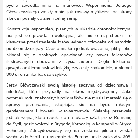
pycha zawiodła mnie na manowce. Wspomnienia Jerzego
Główczewskiego zaszły mnie, jak rasowy myśliwiec, od strony
słońca i posłały do ziemi celną serią.
Konstrukcja wspomnień, pisanych w układzie chronologicznym,
nie jest co prawda rewolucyjna, ale nie o nią chodzi. To
klasyczne przedstawienie losów jednego człowieka od narodzin
po dzień dzisiejszy. Często miałem jednak wrażenie, jakby tekst
składał się z osobnych opowiadań czy nawet felietonów
ilustrowanych obrazami z życia autora. Dzięki lekkiemu,
gawędziarskiemu stylowi książkę czyta się znakomicie, a niemal
800 stron znika bardzo szybko.
Jerzy Główczewski swoją historię zaczyna od dzieciństwa i
młodości, które przypadły na okres międzywojenny. Jako
potomek rodu znakomitych poligrafików nie musiał martwić się o
sprawy przetrwania, skupiając się na byciu młodym
gentlemanem i bywaniu w towarzystwie. Sielankę przerwała
jednak wojna, która rzuciła go na tułaczy szlak przez Rumunię
do Syrii, gdzie walczył z Brygadą Karpacką w kampanii w Afryce
Północnej. Zdecydowawszy się na zostanie pilotem, został
wysłany do Anglii, a następnie do Europy, gdzie walczył w 308.