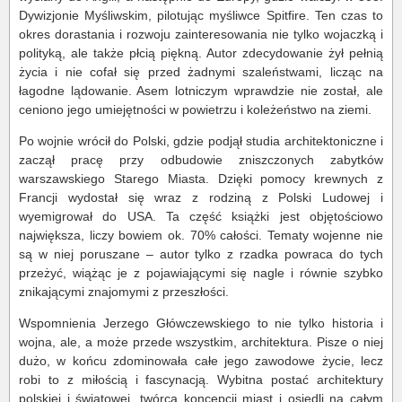
Dywizjonie Myśliwskim, pilotując myśliwce Spitfire. Ten czas to
okres dorastania i rozwoju zainteresowania nie tylko wojaczką i
polityką, ale także płcią piękną. Autor zdecydowanie żył pełnią
życia i nie cofał się przed żadnymi szaleństwami, licząc na
łagodne lądowanie. Asem lotniczym wprawdzie nie został, ale
ceniono jego umiejętności w powietrzu i koleżeństwo na ziemi.
Po wojnie wrócił do Polski, gdzie podjął studia architektoniczne i
zaczął pracę przy odbudowie zniszczonych zabytków
warszawskiego Starego Miasta. Dzięki pomocy krewnych z
Francji wydostał się wraz z rodziną z Polski Ludowej i
wyemigrował do USA. Ta część książki jest objętościowo
największa, liczy bowiem ok. 70% całości. Tematy wojenne nie
są w niej poruszane – autor tylko z rzadka powraca do tych
przeżyć, wiążąc je z pojawiającymi się nagle i równie szybko
znikającymi znajomymi z przeszłości.
Wspomnienia Jerzego Główczewskiego to nie tylko historia i
wojna, ale, a może przede wszystkim, architektura. Pisze o niej
dużo, w końcu zdominowała całe jego zawodowe życie, lecz
robi to z miłością i fascynacją. Wybitna postać architektury
polskiej i światowej, twórca koncepcji miast i osiedli na całym