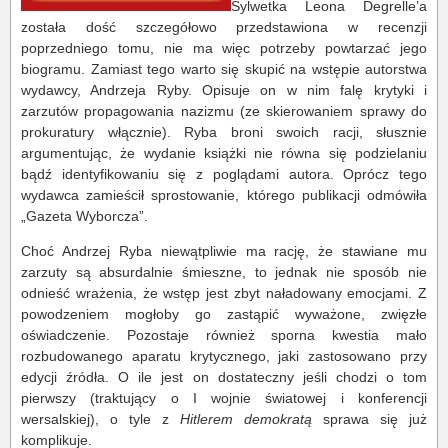
Sylwetka Leona Degrelle’a
została dość szczegółowo przedstawiona w recenzji
poprzedniego tomu, nie ma więc potrzeby powtarzać jego
biogramu. Zamiast tego warto się skupić na wstępie autorstwa
wydawcy, Andrzeja Ryby. Opisuje on w nim falę krytyki i
zarzutów propagowania nazizmu (ze skierowaniem sprawy do
prokuratury włącznie). Ryba broni swoich racji, słusznie
argumentując, że wydanie książki nie równa się podzielaniu
bądź identyfikowaniu się z poglądami autora. Oprócz tego
wydawca zamieścił sprostowanie, którego publikacji odmówiła
„Gazeta Wyborcza”.
Choć Andrzej Ryba niewątpliwie ma rację, że stawiane mu
zarzuty są absurdalnie śmieszne, to jednak nie sposób nie
odnieść wrażenia, że wstęp jest zbyt naładowany emocjami. Z
powodzeniem mogłoby go zastąpić wyważone, zwięzłe
oświadczenie. Pozostaje również sporna kwestia mało
rozbudowanego aparatu krytycznego, jaki zastosowano przy
edycji źródła. O ile jest on dostateczny jeśli chodzi o tom
pierwszy (traktujący o I wojnie światowej i konferencji
wersalskiej), o tyle z
Hitlerem demokratą
sprawa się już
komplikuje.