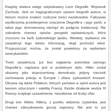
Książkę otwiera wstęp zatytułowany
Leon Degrelle: Wojownik
Zachodu
. Jest on hagiograficznym opisem biografii autora, w
którym można znaleźć rozliczne treści nazistowskie. Fałszywie
wyolbrzymia przedwojenne znaczenie Degrelle’a i jego partii, a
także jego domniemaną niechęć do podjęcia kolaboracji. Nie
zabraknie również opisów perypetii wydawniczych, które
zrzucono na karb żydowskiego spisku. Niestety, wydawca nie
zaopatrzył tego tekstu informacją, skąd pochodzi tekst.
Przypuszczać można, że został powielony za wydaniem
amerykańskim.
Treść zasadnicza, już bez wątpienia autorstwa samego
Degrelle’a, napisana jest w podobnym stylu. Hitler został
ukazany jako stuprocentowy demokrata, jedyny rzecznik
zachowania pokoju w Europie i ofiara żydowskich knowań.
Obrywa się także Polakom, których państwo w opinii autora jest
tworem sztucznym i satelitą Francji. Każde działanie wodza III
Rzeszy znajduje uzasadnienie, niezależnie od liczby ofiar.
Drugi tom
Wieku Hitlera
, z punktu widzenia czytelnika, jest
również zdecydowanie gorzej napisany. Nie jest to już