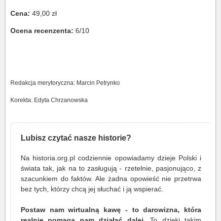
Cena:
49,00 zł
Ocena recenzenta:
6/10
Redakcja merytoryczna: Marcin Petrynko
Korekta: Edyta Chrzanowska
Lubisz czytać nasze historie?
Na historia.org.pl codziennie opowiadamy dzieje Polski i
świata tak, jak na to zasługują - rzetelnie, pasjonująco, z
szacunkiem do faktów. Ale żadna opowieść nie przetrwa
bez tych, którzy chcą jej słuchać i ją wspierać.
Postaw nam wirtualną kawę - to darowizna, która
realnie pomaga nam działać dalej
. To dzięki takim