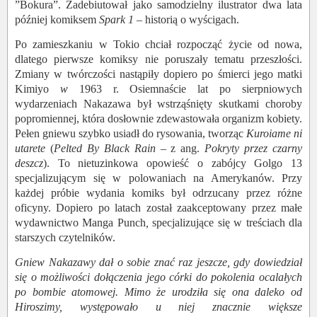
”Bokura”. Zadebiutował jako samodzielny ilustrator dwa lata
później komiksem
Spark 1
– historią o wyścigach
.
Po zamieszkaniu w Tokio chciał rozpocząć życie od nowa,
dlatego pierwsze komiksy nie poruszały tematu przeszłości.
Zmiany w twórczości nastąpiły dopiero po śmierci jego matki
Kimiyo
w
1963 r.
Osiemnaście lat po sierpniowych
wydarzeniach
Nakazawa
był wstrząśnięty skutkami choroby
popromiennej, która dosłownie zdewastowała organizm kobiety.
Pełen gniewu szybko usiadł do rysowania, tworząc
Kuroiame ni
utarete
(
Pelted By Black Rain
– z ang.
Pokryty przez czarny
deszcz
). To nietuzinkowa opowieść o zabójcy Golgo 13
specjalizującym się w polowaniach na Amerykanów. Przy
każdej próbie wydania komiks był odrzucany przez różne
oficyny. Dopiero po latach został zaakceptowany przez małe
wydawnictwo Manga Punch
,
specjalizujące się w treściach dla
starszych czytelników.
Gniew Nakazawy dał o sobie znać raz jeszcze, gdy dowiedział
się o możliwości dołączenia jego córki do pokolenia ocalałych
po bombie atomowej. Mimo że urodziła się ona daleko od
Hiroszimy, występowało u niej znacznie większe