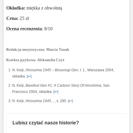
Okładka:
miękka z obwolutą
Cena:
25 zł
Ocena recenzenta
: 8/10
Redakcja merytoryczna: Marcin Tunak
Korekta językowa: Aleksandra Czyż
N. Keiji,
Hiroszima 1945 – Bosonogi Gen,
t. 1
.
, Warszawa 2004,
okładka. [
↩
]
N. Keiji,
Barefoot Gen #1: A Cartoon Story Of Hiroshima
, San
Francisco 2004, okładka. [
↩
]
N. Keiji,
Hiroszima 1945…
, s. 285. [
↩
]
Lubisz czytać nasze historie?