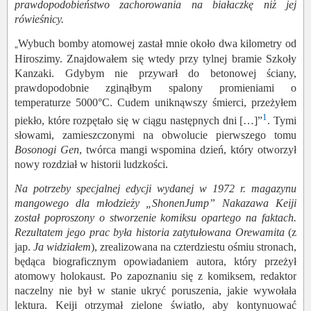
prawdopodobieństwo zachorowania na białaczkę niż jej
rówieśnicy.
Wybuch bomby atomowej zastał mnie około dwa kilometry od
„
Hiroszimy. Znajdowałem się wtedy przy tylnej bramie Szkoły
Kanzaki. Gdybym nie przywarł do betonowej ściany,
prawdopodobnie zginąłbym spalony promieniami o
temperaturze 5000°C. Cudem uniknąwszy śmierci, przeżyłem
1
piekło, które rozpętało się w ciągu następnych dni […]”
.
Tymi
słowami, zamieszczonymi na obwolucie pierwszego tomu
Bosonogi Gen
, twórca mangi
wspomina dzień, który otworzył
nowy rozdział w historii ludzkości.
Na potrzeby specjalnej edycji wydanej w 1972 r. magazynu
mangowego dla młodzieży „ShonenJump” Nakazawa Keiji
został poproszony o stworzenie komiksu opartego na faktach.
Rezultatem jego prac była historia zatytułowana
Orewamita
(z
jap.
Ja widziałem
), zrealizowana na czterdziestu ośmiu stronach,
będąca biograficznym opowiadaniem autora, który przeżył
atomowy holokaust. Po zapoznaniu się z komiksem, redaktor
naczelny nie był w stanie ukryć poruszenia, jakie wywołała
lektura. Keiji otrzymał zielone światło, aby kontynuować