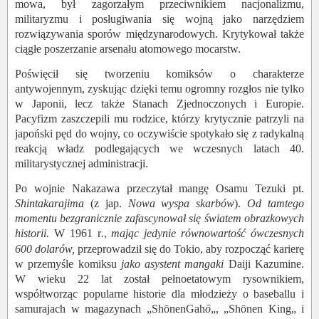
mowa, był zagorzałym przeciwnikiem nacjonalizmu,
militaryzmu i posługiwania się wojną jako narzędziem
rozwiązywania sporów międzynarodowych. Krytykował także
ciągłe poszerzanie arsenału atomowego mocarstw.
Poświęcił się tworzeniu komiksów o charakterze
antywojennym, zyskując dzięki temu ogromny rozgłos nie tylko
w Japonii, lecz także Stanach Zjednoczonych i Europie.
Pacyfizm zaszczepili mu rodzice, którzy krytycznie patrzyli na
japoński pęd do wojny, co oczywiście spotykało się z radykalną
reakcją władz podlegających we wczesnych latach 40.
militarystycznej administracji.
Po wojnie Nakazawa przeczytał mangę Osamu Tezuki pt.
Shintakarajima
(z jap.
Nowa wyspa skarbów
).
Od tamtego
momentu bezgranicznie zafascynował się światem obrazkowych
historii.
W 1961 r
.
,
mając jedynie równowartość ówczesnych
600 dolarów,
przeprowadził się do Tokio, aby rozpocząć karierę
w przemyśle komiksu
jako asystent mangaki
Daiji Kazumine.
W wieku 22 lat został pełnoetatowym rysownikiem,
współtworząc popularne historie dla młodzieży o baseballu i
samurajach w magazynach „ShōnenGah
ō
„, „Shōnen King„ i