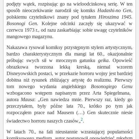
podjęty wątek, rozpisując go na wieloodcinkową serię. W ten
sposób nieoczekiwanie narodził się komiks
Hadashi-no Gen
,
polskiemu czytelnikowi znany pod tytułem
Hiroszima 1945.
Bosonogi Gen
. Kolejne odcinki zaczęły się ukazywać w
czerwcu 1973 r., od razu zaskarbiając sobie uwagę czytelników
mangowego magazynu.
Nakazawa rysował komiksy przystępnym stylem artystycznym,
bardzo charakterystycznym dla mangi lat 60., okazjonalnie
próbując swych sił w mrocznym gatunku
geika
. Opowieść
obrazkowa tworzona lekką kreską, niemal wzorem
Disneyowskich postaci, w przekazie horroru wojny jest bardziej
dobitna niż rysunek zbliżający artystę do realizmu. Pierwszy
tom nowego wydania angielskiego
Bosonogiego Genu
wzbogacono wstępem napisanym przez Arta Spiegelmana,
autora
Mausa
: „Gen nawiedza mnie. Pierwszy raz, kiedy go
przeczytałem, były późne lata 70., krótko po tym jak
rozpocząłem prace nad Mausem (…) Gen skutecznie niesie
2
świadectwo horroru naszych czasów„
.
W latach 70., na fali nieustannie wzrastającej popularności
komiksowego medium, autor postanowił opowiedzieć młodym