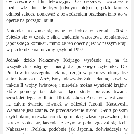
dwuczęściowy film telewizyjny. Co ciekawe, nowoczesne
media wizualne nie były jedynym miejscem, gdzie komiks
odniósł sukces, ponieważ z powodzeniem przedstawiono go w
operze na początku lat 80.
Natomiast ukazanie się mangi w Polsce w sierpniu 2004 r.
zbiegło się w czasie z silną tendencją wzrostową popularności
japońskiego komiksu, mimo że ten obecny jest w naszym kraju
w przekładzie na rodzimy język od 1997 r.
Jednak dzieło Nakazawy Keijiego wyróżnia się na tle
wszystkich dostępnych mang dla polskiego czytelnika. Dla
Polaków to szczególna lektura, czego w pełni świadomy był
autor komiksu. Złożyliśmy niewyobrażalną daninę krwi w
trakcie II wojny światowej i niewiele można wymienić krajów,
które poniosły tak daleko idące straty podczas trwania
sześcioletniego konfliktu. Historia obozu Auschwitz jest znana
na całym świecie, również w odległej Japonii. Katsuyoshi
Watanabe jest zdania, że przedstawienie historii
Gena
polskim
czytelnikom, mieszkańcom kraju o takiej właśnie przeszłości, to
bardzo istotne wydarzenie, z czym w pełni zgadzał się Keiji
Nakazawa: „Polska, podobnie jak Japonia, doświadczyła w