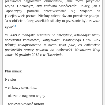
przeszłości najgorszych okrucieństw, jakie może przynieść
wojna. Chciałbym, aby zarówno współcześni Polacy, jak i
Japończycy potrafili przeciwstawiać się wojnom w
jakiejkolwiek postaci. Nieśmy całemu światu przesłanie pokoju.
Ja osobiście dołożę wszelkich sił, aby to przesłanie było zawsze
3
żywe”
.
W 2009 r. mangaka przeszedł na emeryturę, odkładając plany
stworzenia komiksowej kontynuacji
Bosonogiego Genu
. Rok
później zdiagnozowano u niego raka płuc, co całkowicie
przekreśliło szansę powrotu do twórczości. Nakazawa Keiji
zmarł 19 grudnia 2012 r. w Hiroszimie.
Plus minus:
Na plus:
+ ciekawy scenariusz
+ ukazanie tragizmu wojny
+ wielowątkowość historii