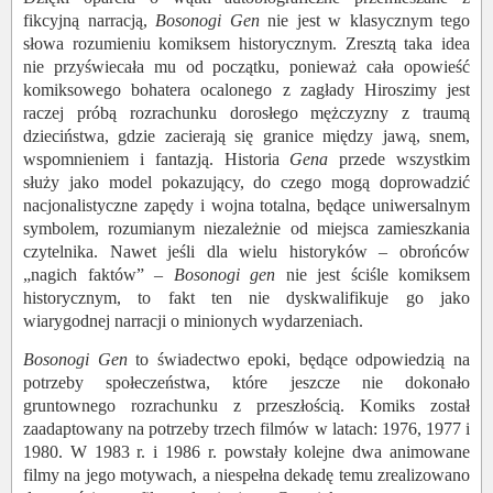
fikcyjną narracją,
Bosonogi Gen
nie jest w klasycznym tego
słowa rozumieniu komiksem historycznym. Zresztą taka idea
nie przyświecała mu od początku, ponieważ cała opowieść
komiksowego bohatera ocalonego z zagłady Hiroszimy jest
raczej próbą rozrachunku dorosłego mężczyzny z traumą
dzieciństwa, gdzie zacierają się granice między jawą, snem,
wspomnieniem i fantazją. Historia
Gena
przede wszystkim
służy jako model pokazujący, do czego mogą doprowadzić
nacjonalistyczne zapędy i wojna totalna, będące uniwersalnym
symbolem, rozumianym niezależnie od miejsca zamieszkania
czytelnika. Nawet jeśli dla wielu historyków – obrońców
„nagich faktów” –
Bosonogi gen
nie jest ściśle komiksem
historycznym, to fakt ten nie dyskwalifikuje go jako
wiarygodnej narracji o minionych wydarzeniach.
Bosonogi Gen
to świadectwo epoki, będące odpowiedzią na
potrzeby społeczeństwa, które jeszcze nie dokonało
gruntownego rozrachunku z przeszłością. Komiks został
zaadaptowany na potrzeby trzech filmów w latach: 1976, 1977 i
1980. W 1983 r. i 1986 r. powstały kolejne dwa animowane
filmy na jego motywach, a niespełna dekadę temu zrealizowano