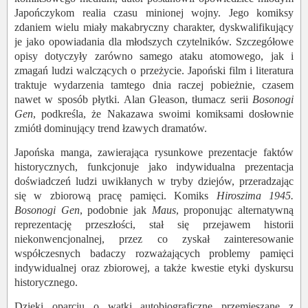
Japończykom realia czasu minionej wojny. Jego komiksy
zdaniem wielu miały makabryczny charakter, dyskwalifikujący
je jako opowiadania dla młodszych czytelników. Szczegółowe
opisy dotyczyły zarówno samego ataku atomowego, jak i
zmagań ludzi walczących o przeżycie. Japoński film i literatura
traktuje wydarzenia tamtego dnia raczej pobieżnie, czasem
nawet w sposób płytki. Alan Gleason
,
tłumacz serii
Bosonogi
Gen
, podkreśla, że Nakazawa swoimi komiksami dosłownie
zmiótł dominujący trend łzawych dramatów.
Japońska manga, zawierająca rysunkowe prezentacje faktów
historycznych, funkcjonuje jako indywidualna prezentacja
doświadczeń ludzi uwikłanych w tryby dziejów, przeradzając
się w zbiorową pracę pamięci. Komiks
Hiroszima 1945.
Bosonogi Gen
, podobnie jak
Maus
, proponując alternatywną
reprezentację przeszłości, stał się przejawem historii
niekonwencjonalnej, przez co zyskał zainteresowanie
współczesnych badaczy rozważających problemy pamięci
indywidualnej oraz zbiorowej, a także kwestie etyki dyskursu
historycznego.
Dzięki oparciu o wątki autobiograficzne przemieszane z