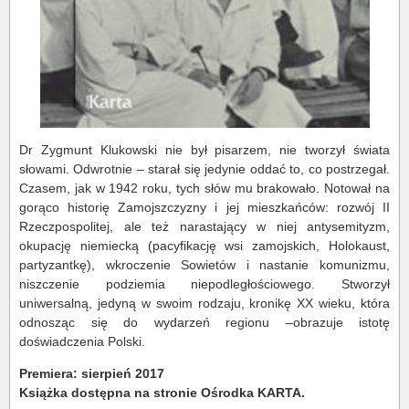
Dr Zygmunt Klukowski nie był pisarzem, nie tworzył świata
słowami. Odwrotnie – starał się jedynie oddać to, co postrzegał.
Czasem, jak w 1942 roku, tych słów
mu brakowało. Notował na
gorąco historię Zamojszczyzny i jej mieszkańców: rozwój II
Rzeczpospolitej, ale też narastający w niej antysemityzm,
okupację niemiecką (pacyfikację wsi zamoj­skich, Holokaust,
partyzantkę), wkroczenie Sowietów i nastanie komunizmu,
niszczenie podziemia niepodległościowego. Stworzył
uniwersalną, jedyną w swoim rodzaju, kronikę XX wieku, która
odnosząc się do wydarzeń regionu –obrazuje istotę
doświadczenia Polski.
Premiera: sierpień 2017
Książka dostępna na stronie Ośrodka KARTA.