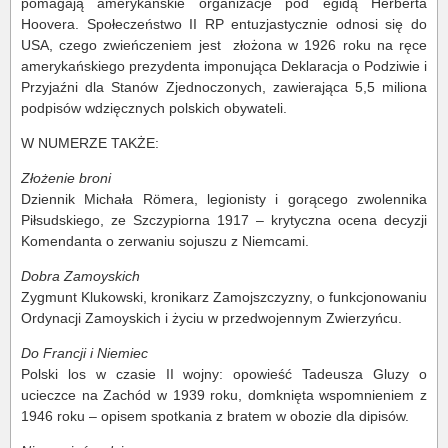
pomagają amerykańskie organizacje pod egidą Herberta
Hoovera. Społeczeństwo II RP entuzjastycznie odnosi się do
USA, czego zwieńczeniem jest złożona w 1926 roku na ręce
amerykańskiego prezydenta imponująca Deklaracja o Podziwie i
Przyjaźni dla Stanów Zjednoczonych, zawierająca 5,5 miliona
podpisów wdzięcznych polskich obywateli.
W NUMERZE TAKŻE:
Złożenie broni
Dziennik Michała Römera, legionisty i gorącego zwolennika
Piłsudskiego, ze Szczypiorna 1917 – krytyczna ocena decyzji
Komendanta o zerwaniu sojuszu z Niemcami.
Dobra Zamoyskich
Zygmunt Klukowski, kronikarz Zamojszczyzny, o funkcjonowaniu
Ordynacji Zamoyskich i życiu w przedwojennym Zwierzyńcu.
Do Francji i Niemiec
Polski los w czasie II wojny: opowieść Tadeusza Gluzy o
ucieczce na Zachód w 1939 roku, domknięta wspomnieniem z
1946 roku – opisem spotkania z bratem w obozie dla dipisów.