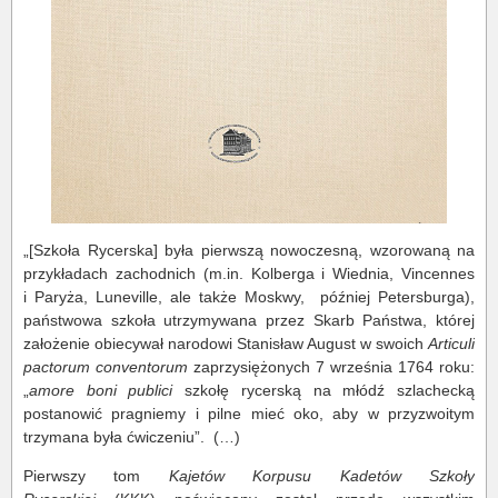
„[Szkoła Rycerska] była pierwszą nowoczesną, wzorowaną na
przykładach zachodnich (m.in. Kolberga i Wiednia, Vincennes
i Paryża, Luneville, ale także Moskwy, później Petersburga),
państwowa szkoła utrzymywana przez Skarb Państwa, której
założenie obiecywał narodowi Stanisław August w swoich
Articuli
pactorum conventorum
zaprzysiężonych 7 września 1764 roku:
„
amore boni publici
szkołę rycerską na młódź szlachecką
postanowić pragniemy i pilne mieć oko, aby w przyzwoitym
trzymana była ćwiczeniu”. (…)
Pierwszy tom
Kajetów Korpusu Kadetów Szkoły