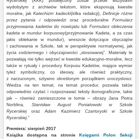
Rycerskiej
(KKK) poświęcony został przede wszystkim
wydobytym z archiwów tekstom, które eksponują kwestie
moralne, jak
Katechizm kadecki
(kilka redakcji),
Definicje różne
przez pytania i odpowiedzi
oraz proceduralne
Formularz
przyjmowania kadetów do nowicjatu
lub
Formularz obleczenia
kadeta w mundur korpusowy
(przyjmowanie Kadeta, a za czas
jakis oblekanie w mundur), wreszcie dotyczące obyczajów
i zachowania w Szkole, tak w perspektywie normatywnej, jak
życia codziennego i obyczajowości „stosowanej”. Materiały te
pozwalają nie tylko wejrzeć w kwestie edukacyjno-moralne, lecz
także w rytuały i procedury Korpusu Kadetów, mające wymiar
tyleż symboliczny, co ideowy, ale również praktyczny,
z narzuconym, sztywno określonym porządkiem uroczystosci.
Wiedza na ten temat, na temat procedur, pozwala także
odpowiednio czytać i rozpoznawać teksty ikonograficzne, takie
jak – również zamieszczone w tomie – obrazy Jana Piotra
Norblina,
Stanisław August Poniatowski w Szkole
Rycerskiej
oraz
Adam Kazimierz Czartoryski w Szkole
Rycerskiej
.”
Premiera: sierpień 2017
Książka dostępna na stronie
Księgarni Polon Sekcji