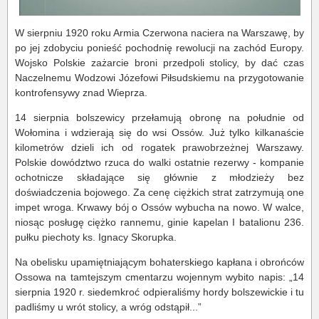
W sierpniu 1920 roku Armia Czerwona naciera na Warszawę, by
po jej zdobyciu ponieść pochodnię rewolucji na zachód Europy.
Wojsko Polskie zażarcie broni przedpoli stolicy, by dać czas
Naczelnemu Wodzowi Józefowi Piłsudskiemu na przygotowanie
kontrofensywy znad Wieprza.
14 sierpnia bolszewicy przełamują obronę na południe od
Wołomina i wdzierają się do wsi Ossów. Już tylko kilkanaście
kilometrów dzieli ich od rogatek prawobrzeżnej Warszawy.
Polskie dowództwo rzuca do walki ostatnie rezerwy - kompanie
ochotnicze składające się głównie z młodzieży bez
doświadczenia bojowego. Za cenę ciężkich strat zatrzymują one
impet wroga. Krwawy bój o Ossów wybucha na nowo. W walce,
niosąc posługę ciężko rannemu, ginie kapelan I batalionu 236.
pułku piechoty ks. Ignacy Skorupka.
Na obelisku upamiętniającym bohaterskiego kapłana i obrońców
Ossowa na tamtejszym cmentarzu wojennym wybito napis: „14
sierpnia 1920 r. siedemkroć odpieraliśmy hordy bolszewickie i tu
padliśmy u wrót stolicy, a wróg odstąpił...”