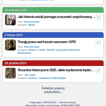
28 kwietnia 2025
Jak historia sztuki pomaga zrozumieć współczesny świat (i siebie)
Autor:
Ewa Korzecka
Kategorie:
Nauka
2 lutego 2025
Trwają prace nad trzecim sezonem 1670!
Autor:
Ewa Korzecka
Kategorie:
Kultura i sztuka
,
Seriale i programy historyczne
,
Wiadomości
26 grudnia 2024
Rocznice historyczne 2025. Jakie wydarzenia będziemy obchodzić w 2025 roku?
Autor:
Jan Lande
Kategorie:
Analizy i zestawienia
,
Publicystyka
Załaduj więcej
artykułów...
Copyright © 2004-2023 — Historia.org.pl.
Wszystkie prawa zastrzeżone. ISSN 2083-2265.