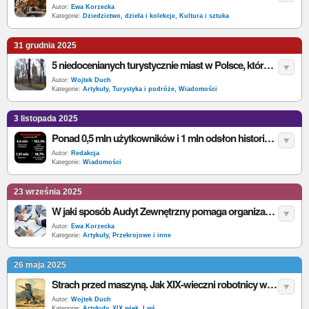
Autor:
Ewa Korzecka
Kategorie:
Dziedzictwo, dzieła i kolekcje
,
Kultura i sztuka
31 grudnia 2025
5 niedocenianych turystycznie miast w Polsce, które warto zobaczyć w 2026 roku
Autor:
Wojtek Duch
Kategorie:
Artykuły
,
Turystyka i podróże
,
Wiadomości
3 listopada 2025
Ponad 0,5 mln użytkowników i 1 mln odsłon historia.org.pl w październiku 2025
Autor:
Redakcja
Kategorie:
Wiadomości
23 września 2025
W jaki sposób Audyt Zewnętrzny pomaga organizacjom oraz różnice między rodzajami audytów
Autor:
Ewa Korzecka
Kategorie:
Artykuły
,
Przekrojowe i inne
26 maja 2025
Strach przed maszyną. Jak XIX-wieczni robotnicy wypowiedzieli wojnę technice
Autor:
Wojtek Duch
Kategorie:
Artykuły
,
XIX wiek, I wś