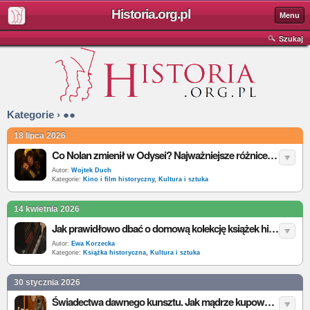
Historia.org.pl
Menu
Szukaj
Kategorie › ●●
18 lipca 2026
Co Nolan zmienił w Odysei? Najważniejsze różnice między filmem a eposem Homera
Autor:
Wojtek Duch
Kategorie:
Kino i film historyczny
,
Kultura i sztuka
14 kwietnia 2026
Jak prawidłowo dbać o domową kolekcję książek historycznych?
Autor:
Ewa Korzecka
Kategorie:
Książka historyczna
,
Kultura i sztuka
30 stycznia 2026
Świadectwa dawnego kunsztu. Jak mądrze kupować i sprzedawać historię?