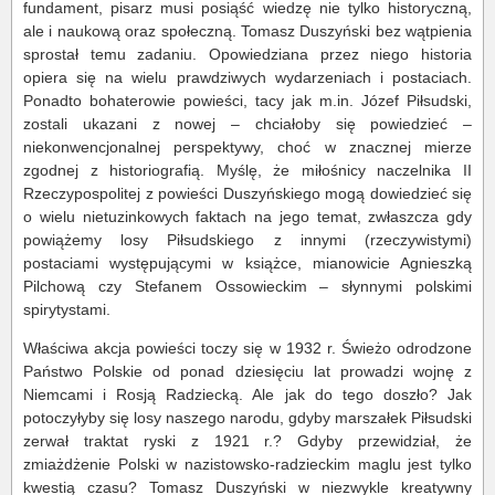
fundament, pisarz musi posiąść wiedzę nie tylko historyczną,
ale i naukową oraz społeczną. Tomasz Duszyński bez wątpienia
sprostał temu zadaniu. Opowiedziana przez niego historia
opiera się na wielu prawdziwych wydarzeniach i postaciach.
Ponadto bohaterowie powieści, tacy jak m.in. Józef Piłsudski,
zostali ukazani z nowej – chciałoby się powiedzieć –
niekonwencjonalnej perspektywy, choć w znacznej mierze
zgodnej z historiografią. Myślę, że miłośnicy naczelnika II
Rzeczypospolitej z powieści Duszyńskiego mogą dowiedzieć się
o wielu nietuzinkowych faktach na jego temat, zwłaszcza gdy
powiążemy losy Piłsudskiego z innymi (rzeczywistymi)
postaciami występującymi w książce, mianowicie Agnieszką
Pilchową czy Stefanem Ossowieckim – słynnymi polskimi
spirytystami.
Właściwa akcja powieści toczy się w 1932 r. Świeżo odrodzone
Państwo Polskie od ponad dziesięciu lat prowadzi wojnę z
Niemcami i Rosją Radziecką. Ale jak do tego doszło? Jak
potoczyłyby się losy naszego narodu, gdyby marszałek Piłsudski
zerwał traktat ryski z 1921 r.? Gdyby przewidział, że
zmiażdżenie Polski w nazistowsko-radzieckim maglu jest tylko
kwestią czasu? Tomasz Duszyński w niezwykle kreatywny