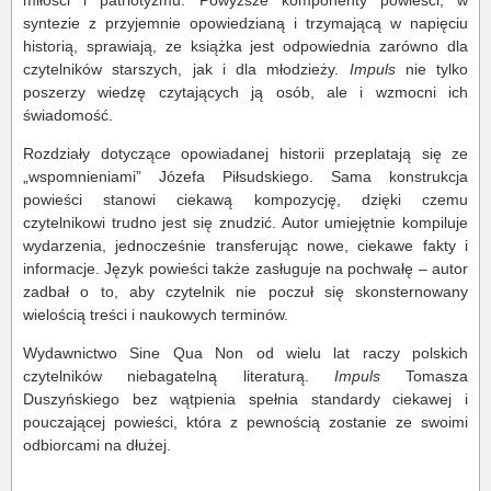
miłości i patriotyzmu. Powyższe komponenty powieści, w
syntezie z przyjemnie opowiedzianą i trzymającą w napięciu
historią, sprawiają, ze książka jest odpowiednia zarówno dla
czytelników starszych, jak i dla młodzieży.
Impuls
nie tylko
poszerzy wiedzę czytających ją osób, ale i wzmocni ich
świadomość.
Rozdziały dotyczące opowiadanej historii przeplatają się ze
„wspomnieniami” Józefa Piłsudskiego. Sama konstrukcja
powieści stanowi ciekawą kompozycję, dzięki czemu
czytelnikowi trudno jest się znudzić. Autor umiejętnie kompiluje
wydarzenia, jednocześnie transferując nowe, ciekawe fakty i
informacje. Język powieści także zasługuje na pochwałę – autor
zadbał o to, aby czytelnik nie poczuł się skonsternowany
wielością treści i naukowych terminów.
Wydawnictwo Sine Qua Non od wielu lat raczy polskich
czytelników niebagatelną literaturą.
Impuls
Tomasza
Duszyńskiego bez wątpienia spełnia standardy ciekawej i
pouczającej powieści, która z pewnością zostanie ze swoimi
odbiorcami na dłużej.