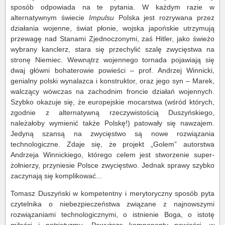
sposób odpowiada na te pytania. W każdym razie w
alternatywnym świecie
Impulsu
Polska jest rozrywana przez
działania wojenne, świat płonie, wojska japońskie utrzymują
przewagę nad Stanami Zjednoczonymi, zaś Hitler, jako świeżo
wybrany kanclerz, stara się przechylić szalę zwycięstwa na
stronę Niemiec. Wewnątrz wojennego tornada pojawiają się
dwaj główni bohaterowie powieści – prof. Andrzej Winnicki,
genialny polski wynalazca i konstruktor, oraz jego syn – Marek,
walczący wówczas na zachodnim froncie działań wojennych.
Szybko okazuje się, że europejskie mocarstwa (wśród których,
zgodnie z alternatywną rzeczywistością Duszyńskiego,
należałoby wymienić także Polskę!) patowały się nawzajem.
Jedyną szansą na zwycięstwo są nowe rozwiązania
technologiczne. Zdaje się, że projekt „Golem” autorstwa
Andrzeja Winnickiego, którego celem jest stworzenie super-
żołnierzy, przyniesie Polsce zwycięstwo. Jednak sprawy szybko
zaczynają się komplikować...
Tomasz Duszyński w kompetentny i merytoryczny sposób pyta
czytelnika o niebezpieczeństwa związane z najnowszymi
rozwiązaniami technologicznymi, o istnienie Boga, o istotę