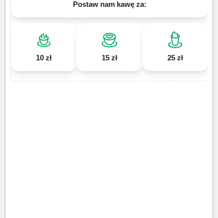
Postaw nam kawę za:
10 zł
15 zł
25 zł