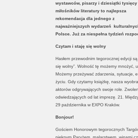
wystawców, pisarzy i dziesiątki tysięcy
miłośników literatury to najlepsza
rekomendacja dla jednego z
najważniejszych wydarzeń
kulturalnyc
Polsce. Już za niespełna tydzień rozpo
Czytam i staję się wolny
Hasłem przewodnim tegorocznej edycji są 
się wolny”. Wolność tę możemy mnożyć, uda
Możemy przeżywać zdarzenia, sytuacje, 
życiu. Gdy czytamy książkę, nasza wyobraź
aktorów odgrywających swoje role. Zwolenn
odwiedzających od lat imprezę. 21. Międz
29 października w EXPO Kraków.
Bonjour!
Gościem Honorowym tegorocznych Targów je
pięknym Paryżem, malarstwem, winami czy