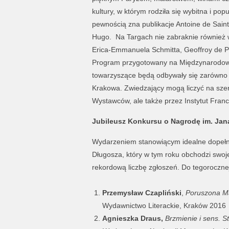
kultury, w którym rodziła się
wybitna i popu
pewnością zna publikacje Antoine de Sain
Hugo.
Na Targach nie zabraknie również w
Erica-Emmanuela Schmitta, Geoffroy de P
Program przygotowany na Międzynarodowe
towarzyszące będą odbywały się zarówno n
Krakowa. Zwiedzający mogą liczyć na szere
Wystawców, ale także przez Instytut Franc
Jubileusz Konkursu o Nagrodę im. Jan
Wydarzeniem stanowiącym idealne dopełni
Długosza, który w tym roku obchodzi swoje 
rekordową liczbę zgłoszeń. Do tegoroczne
Przemysław
Czapliński
,
Poruszona M
Wydawnictwo Literackie, Kraków 2016
Agnieszka Draus,
Brzmienie i sens. 