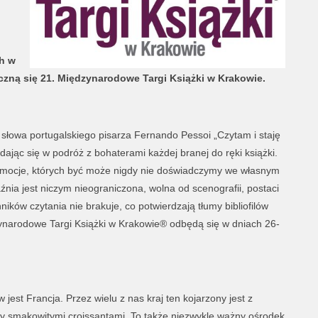
h w
czną się 21. Międzynarodowe Targi Książki w Krakowie.
słowa portugalskiego pisarza Fernando Pessoi „Czytam i staję
jąc się w podróż z bohaterami każdej branej do ręki książki.
emocje, których być może nigdy nie doświadczymy we własnym
nia jest niczym nieograniczona, wolna od scenografii, postaci
ików czytania nie brakuje, co potwierdzają tłumy bibliofilów
ynarodowe Targi Książki w Krakowie® odbędą się w dniach 26-
st Francja. Przez wielu z nas kraj ten kojarzony jest z
 smakowitymi croissantami. To także
niezwykle ważny ośrodek