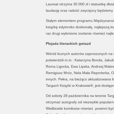
Laureat otrzyma 30 000 zł i statuetkę dłu
laudację oraz radość zwycięzcy będziemy 
Stałym elementem programu Międzynarodo
książkę edytorsko doskonałą, najlepszą ks
raz drugi wyłonione zostanie
również najl
Plejada literackich gwiazd
Wśród licznych autorów zaproszonych na
potwierdzili m.in.: Katarzyna Bonda, Jaku
Roma Ligocka, Ewa Lipska, Andrzej Males
Remigiusz Mróz, Nela Mała Reporterka, Ol
innych. Pełna, na bieżąco aktualizowana l
Targach Książki w Krakowie®, jest dostęp
Od soboty 28 października na terenie Targ
otrzymać autografy od niezwykle popular
Wielbiciele komiksów również
powinni być