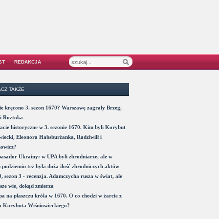
ST
REDAKCJA
CZ TAKŻE
e kręcono 3. sezon 1670? Warszawę zagrały Brzeg,
i Roztoka
acie historyczne w 3. sezonie 1670. Kim byli Korybut
iecki, Eleonora Habsburżanka, Radziwiłł i
nowicz?
sador Ukrainy: w UPA byli zbrodniarze, ale w
 podziemiu też była duża ilość zbrodniczych aktów
, sezon 3 - recenzja. Adamczycha rusza w świat, ale
sze wie, dokąd zmierza
a na płaszczu króla w 1670. O co chodzi w żarcie z
a Korybuta Wiśniowieckiego?