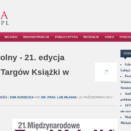
WOJSKO
REKONSTRUKCJE
PUBLICYSTYKA
RECENZJE
VIDEO
PODCA
ZOBA
olny - 21. edycja
Gdzi
Targów Książki w
Lubiąż 
Post
Wiśniow
Siemie
Amba
OŚCI
|
EWA KORZECKA
AND
INF. PRAS. LUB WŁASNA
| 22 PAŹDZIERNIKA 2017
polskim
1670
nie zaw
Małp
y
Michał