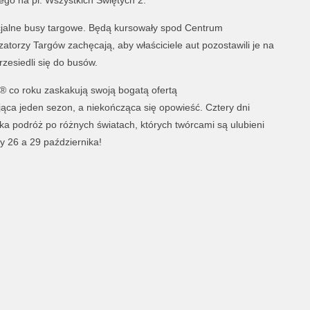
ego na pl. Wszystkich Świętych 2.
jalne busy targowe. Będą kursowały spod Centrum
rzy Targów zachęcają, aby właściciele aut pozostawili je na
zesiedli się do busów.
® co roku zaskakują swoją bogatą ofertą
ająca jeden sezon, a niekończąca się opowieść. Cztery dni
ka podróż po różnych światach, których twórcami są ulubieni
y 26 a 29 października!