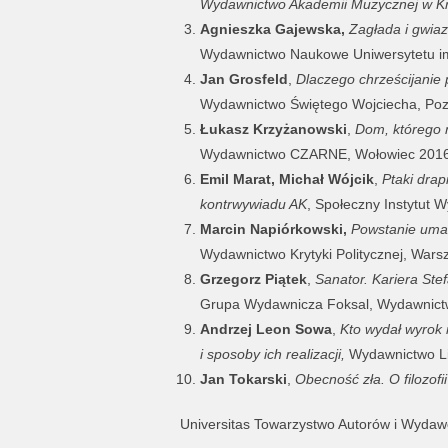
Wydawnictwo Akademii Muzycznej w K
Agnieszka Gajewska,
Zagłada i gwiaz
Wydawnictwo Naukowe Uniwersytetu i
Jan Grosfeld
,
Dlaczego chrześcijanie
Wydawnictwo Świętego Wojciecha, Po
Łukasz Krzyżanowski
,
Dom, którego 
Wydawnictwo CZARNE, Wołowiec 201
Emil Marat, Michał Wójcik
,
Ptaki drap
kontrwywiadu AK
, Społeczny Instytut 
Marcin
Napiórkowski,
Powstanie umar
Wydawnictwo Krytyki Politycznej, War
Grzegorz Piątek
,
Sanator. Kariera Ste
Grupa Wydawnicza Foksal, Wydawnict
Andrzej
Leon
Sowa
,
Kto wydał wyrok
i sposoby ich realizacji,
Wydawnictwo Li
Jan Tokarski
,
Obecność zła. O filozof
Universitas Towarzystwo Autorów i Wyda