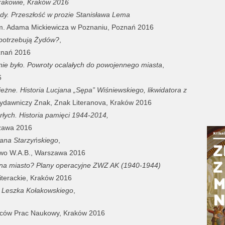
rakowie, Kraków 2016
dy. Przeszłość w prozie Stanisława Lema
m. Adama Mickiewicza w Poznaniu, Poznań 2016
 potrzebują Żydów?
,
znań 2016
nie było. Powroty ocalałych do powojennego miasta
,
6
ieżne. Historia Lucjana „Sępa” Wiśniewskiego, likwidatora z
Wydawniczy Znak, Znak Literanova, Kraków 2016
łych. Historia pamięci 1944-2014,
szawa 2016
fana Starzyńskiego
,
wo W.A.B., Warszawa 2016
 na miasto? Plany operacyjne ZWZ AK (1940-1944)
terackie, Kraków 2016
ii Leszka Kołakowskiego
,
wców Prac Naukowy, Kraków 2016