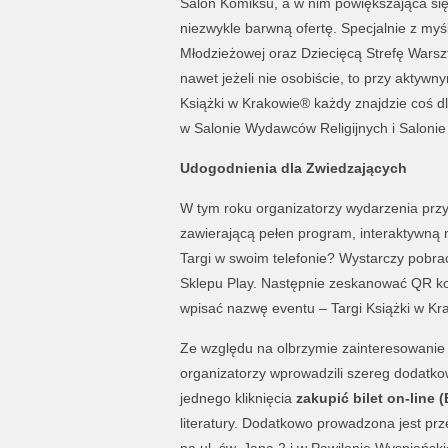
Salon Komiksu, a w nim powiększająca si
niezwykle barwną ofertę. Specjalnie z myś
Młodzieżowej oraz Dziecięcą Strefę Wars
nawet jeżeli nie osobiście, to przy aktyw
Książki w Krakowie
®
każdy znajdzie coś dl
w Salonie Wydawców Religijnych i Saloni
Udogodnienia dla Zwiedzających
W tym roku organizatorzy wydarzenia przyg
zawierającą pełen program, interaktywną m
Targi w swoim telefonie? Wystarczy pobrać
Sklepu Play. Następnie zeskanować QR kod,
wpisać nazwę eventu – Targi Książki w Kra
Ze względu na olbrzymie zainteresowanie
organizatorzy wprowadzili szereg dodatko
jednego kliknięcia
zakupić bilet on-line
literatury. Dodatkowo prowadzona jest pr