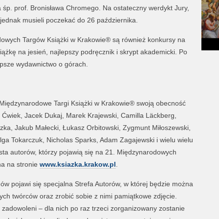
ta śp. prof. Bronisława Chromego.
Na ostateczny werdykt Jury,
jednak musieli poczekać do 26 października.
wych Targów Książki w Krakowie® są również konkursy na
iążkę na jesień, najlepszy
podręcznik i skrypt akademicki. Po
epsze wydawnictwo o górach.
 Międzynarodowe Targi Książki w Krakowie® swoją obecność
b Ćwiek, Jacek Dukaj, Marek Krajewski, Camilla Läckberg,
zka, Jakub Małecki, Łukasz Orbitowski, Zygmunt Miłoszewski,
ga Tokarczuk, Nicholas Sparks, Adam Zagajewski i wielu wielu
ista autorów, którzy pojawią się na 21. Międzynarodowych
na na stronie
www.ksiazka.krakow.pl
.
ów pojawi się specjalna Strefa Autorów, w której będzie można
nych twórców
oraz zrobić sobie z nimi pamiątkowe zdjęcie.
 zadowoleni – dla nich po raz trzeci zorganizowany zostanie