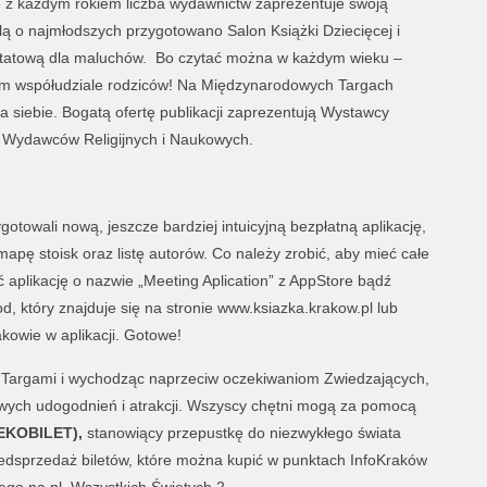
ę z każdym rokiem liczba wydawnictw zaprezentuje swoją
lą o najmłodszych przygotowano Salon Książki Dziecięcej i
ztatową dla maluchów.
Bo czytać można w każdym wieku –
nym współudziale rodziców!
Na Międzynarodowych Targach
a siebie. Bogatą ofertę publikacji zaprezentują Wystawcy
e Wydawców Religijnych i Naukowych.
otowali nową, jeszcze bardziej intuicyjną bezpłatną aplikację,
apę stoisk oraz listę autorów. Co należy zrobić, aby mieć całe
 aplikację o nazwie „Meeting Aplication” z AppStore bądź
 który znajduje się na stronie www.ksiazka.krakow.pl lub
kowie w aplikacji. Gotowe!
 Targami i wychodząc naprzeciw oczekiwaniom Zwiedzających,
wych udogodnień i atrakcji. Wszyscy chętni mogą za pomocą
 (EKOBILET),
stanowiący przepustkę do niezwykłego świata
zedsprzedaż biletów, które można kupić w punktach InfoKraków