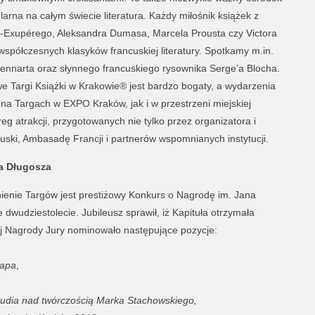
larna na całym świecie literatura. Każdy miłośnik książek z
t-Exupérego, Aleksandra Dumasa, Marcela Prousta czy Victora
spółczesnych klasyków francuskiej literatury. Spotkamy m.in.
ennarta oraz słynnego francuskiego rysownika Serge’a Blocha.
 Targi Książki w Krakowie
®
jest bardzo bogaty, a wydarzenia
a Targach w EXPO Kraków, jak i w przestrzeni miejskiej
g atrakcji, przygotowanych nie tylko przez organizatora i
uski, Ambasadę Francji i partnerów wspomnianych instytucji.
a Długosza
enie Targów jest prestiżowy Konkurs o Nagrodę im. Jana
dwudziestolecie. Jubileusz sprawił, iż Kapituła otrzymała
j Nagrody Jury nominowało następujące pozycje:
apa
,
Studia nad twórczością Marka Stachowskiego,