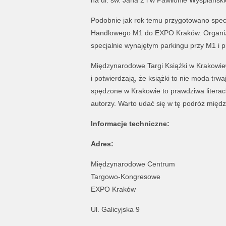
na ul. św. Jana 2 i w Pawilonie Wyspiański
Podobnie jak rok temu przygotowano spec
Handlowego M1 do EXPO Kraków. Organizato
specjalnie wynajętym parkingu przy M1 i pr
Międzynarodowe Targi Książki w Krakowie
i potwierdzają, że książki to nie moda trw
spędzone w Krakowie to prawdziwa literac
autorzy. Warto udać się w tę podróż międz
Informacje techniczne:
Adres:
Międzynarodowe Centrum
Targowo-Kongresowe
EXPO Kraków
Ul. Galicyjska 9