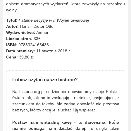
opisem dramatycznych wydarzeń, które zaważyły na przebiegu
wojny.
Tytuł:
Fatalne decyzje w II Wojnie Światowej
Autor:
Hans - Dieter Otto
Wydawnictwo:
Amber
Liczba stron:
336
ISBN:
9788324165438
Data premiery:
11 stycznia 2018 r.
Cena:
39,80 zł
Lubisz czytać nasze historie?
Na historia.org.pl codziennie opowiadamy dzieje Polski i
świata tak, jak na to zasługują - rzetelnie, pasjonująco, z
szacunkiem do faktów. Ale żadna opowieść nie przetrwa
bez tych, którzy chcą jej słuchać i ją wspierać.
Postaw nam wirtualną kawę - to darowizna, która
realnie pomaga nam działać dalej
. To dzięki takim