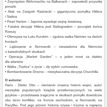
• Zwycięstwo Wehrmachtu na Bałkanach – zapowiedź przyszłej
porażki
• Atak na Związek Radziecki – gigantyczna pomyłka Hitlera
i Stalina
• Pearl Harbor – Japonia wywołuje wojnę światową
• Fatalne decyzje Hitlera pod Stalingradem – początek końca
Rzeszy
• Ofensywa na Łuku Kurskim – zgubna walka Niemiec na dwóch
frontach
• Lądowanie w Normandii – niewiadoma dla Niemców
o katastrofalnych skutkach
• Operacja „Market Garden” – o jeden most za daleko
dla aliantów
• Walka „Tirpitza” o życie – zły wybór cumowiska
• Bombardowanie Drezna – niewybaczalna decyzja Churchilla
O autorze:
Hans - Dieter Otto – niemiecki znawca historii wojen, autor
niezwykle popularnych książek przetłumaczonych na wiele
języków – przedstawia tragiczne w skutkach pomyłki dowódców
obu stron konfliktu: na froncie wschodnim, w Normandii, na
Pacyfiku. Pod jego piórem historia ożywa i trzyma w napięciu