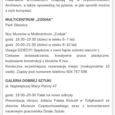
Archiwum, a także opowiedzą na pytania, w jaki sposób można
z nich korzystać.
MULTICENTRUM „ZODIAK”
Park Staszica
Noc Muzeów w Multicentrum „Zodiak”
godz. 18.30–19.30 (dzieci w wieku 6–7 lat)
godz. 20.00–21.00 (dzieci w wieku 8–10 lat)
Uwaga DZIECI!!! Spędzicie z nami fajnie sobotni wieczór:)
Ciekawe doświadczenia, kreatywne prace plastyczne,
budowanie konstrukcji z klocków K’nex…
Konieczna wcześniejsza rezerwacja miejsc (maksymalnie 10
osób). Zapisy pod numerem telefonu 504 757 598.
GALERIA DOBREJ SZTUKI
al. Najświętszej Maryi Panny 47
godz. 18.00–20.00
Fałat na nowo odkryty
Prezentacja obrazu Juliana Fałata
Kościół w Tuligłowach
ze
zbiorów Muzeum Częstochowskiego wraz z komentarzem
naukowym pracownika Działu Sztuki.