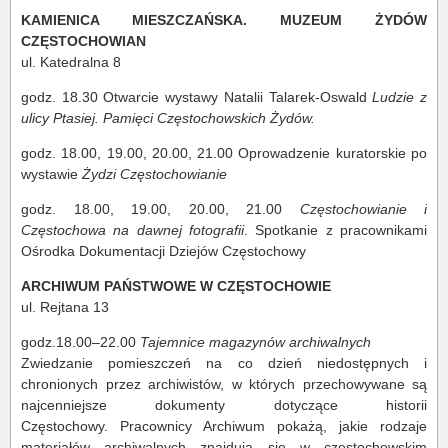
KAMIENICA MIESZCZAŃSKA. MUZEUM ŻYDÓW
CZĘSTOCHOWIAN
ul. Katedralna 8
godz. 18.30 Otwarcie wystawy Natalii Talarek-Oswald
Ludzie z
ulicy Ptasiej. Pamięci Częstochowskich Żydów.
godz. 18.00, 19.00, 20.00, 21.00 Oprowadzenie kuratorskie po
wystawie
Żydzi Częstochowianie
godz. 18.00, 19.00, 20.00, 21.00
Częstochowianie i
Częstochowa na dawnej fotografii
. Spotkanie z pracownikami
Ośrodka Dokumentacji Dziejów Częstochowy
ARCHIWUM PAŃSTWOWE W CZĘSTOCHOWIE
ul. Rejtana 13
godz.18.00–22.00
Tajemnice magazynów archiwalnych
Zwiedzanie pomieszczeń na co dzień niedostępnych i
chronionych przez archiwistów, w których przechowywane są
najcenniejsze dokumenty dotyczące historii
Częstochowy. Pracownicy Archiwum pokażą, jakie rodzaje
materiałów archiwalnych znajdują się w częstochowskim