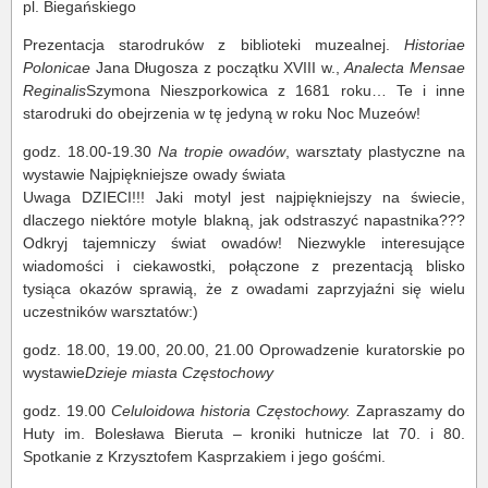
pl. Biegańskiego
Prezentacja starodruków z biblioteki muzealnej.
Historiae
Polonicae
Jana Długosza z początku XVIII w.,
Analecta Mensae
Reginalis
Szymona Nieszporkowica z 1681 roku… Te i inne
starodruki do obejrzenia w tę jedyną w roku Noc Muzeów!
godz. 18.00-19.30
Na tropie owadów
, warsztaty plastyczne na
wystawie Najpiękniejsze owady świata
Uwaga DZIECI!!! Jaki motyl jest najpiękniejszy na świecie,
dlaczego niektóre motyle blakną, jak odstraszyć napastnika???
Odkryj tajemniczy świat owadów! Niezwykle interesujące
wiadomości i ciekawostki, połączone z prezentacją blisko
tysiąca okazów sprawią, że z owadami zaprzyjaźni się wielu
uczestników warsztatów:)
godz. 18.00, 19.00, 20.00, 21.00 Oprowadzenie kuratorskie po
wystawie
Dzieje miasta Częstochowy
godz. 19.00
Celuloidowa historia Częstochowy.
Zapraszamy do
Huty im. Bolesława Bieruta – kroniki hutnicze lat 70. i 80.
Spotkanie z Krzysztofem Kasprzakiem i jego gośćmi.