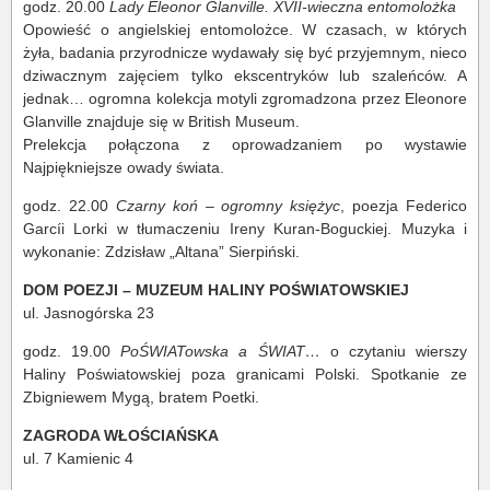
godz. 20.00
Lady Eleonor Glanville. XVII-wieczna entomolożka
Opowieść o angielskiej entomolożce. W czasach, w których
żyła, badania przyrodnicze wydawały się być przyjemnym, nieco
dziwacznym zajęciem tylko ekscentryków lub szaleńców. A
jednak… ogromna kolekcja motyli zgromadzona przez Eleonore
Glanville znajduje się w British Museum.
Prelekcja połączona z oprowadzaniem po wystawie
Najpiękniejsze owady świata.
godz. 22.00
Czarny koń – ogromny księżyc
, poezja Federico
Garcíi Lorki w tłumaczeniu Ireny Kuran-Boguckiej. Muzyka i
wykonanie: Zdzisław „Altana” Sierpiński.
DOM POEZJI – MUZEUM HALINY POŚWIATOWSKIEJ
ul. Jasnogórska 23
godz. 19.00
PoŚWIATowska a ŚWIAT…
o czytaniu wierszy
Haliny Poświatowskiej poza granicami Polski. Spotkanie ze
Zbigniewem Mygą, bratem Poetki.
ZAGRODA WŁOŚCIAŃSKA
ul. 7 Kamienic 4