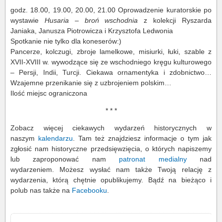
godz. 18.00, 19.00, 20.00, 21.00 Oprowadzenie kuratorskie po
wystawie
Husaria – broń wschodnia
z kolekcji Ryszarda
Janiaka, Janusza Piotrowicza i Krzysztofa Ledwonia
Spotkanie nie tylko dla koneserów:)
Pancerze, kolczugi, zbroje lamelkowe, misiurki, łuki, szable z
XVII-XVIII w. wywodzące się ze wschodniego kręgu kulturowego
– Persji, Indii, Turcji. Ciekawa ornamentyka i zdobnictwo…
Wzajemne przenikanie się z uzbrojeniem polskim…
Ilość miejsc ograniczona
* * *
Zobacz więcej ciekawych wydarzeń historycznych w
naszym
kalendarzu
. Tam też znajdziesz informacje o tym jak
zgłosić nam historyczne przedsięwzięcia, o których napiszemy
lub zaproponować nam
patronat medialny
nad
wydarzeniem. Możesz wysłać nam także Twoją relację z
wydarzenia, którą chętnie opublikujemy. Bądź na bieżąco i
polub nas także na
Facebooku
.