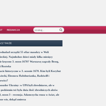
ST
REDAKCJA
CZ TAKŻE
odnalazł szczątki 55 ofiar masakry w Woli
eckiej. Najmłodsze dzieci miały kilka miesięcy
e kręcono 3. sezon 1670? Warszawę zagrały Brzeg,
i Roztoka
acie historyczne w 3. sezonie 1670. Kim byli Korybut
iecki, Eleonora Habsburżanka, Radziwiłł i
nowicz?
sador Ukrainy: w UPA byli zbrodniarze, ale w
 podziemiu też była duża ilość zbrodniczych aktów
, sezon 3 - recenzja. Adamczycha rusza w świat, ale
sze wie, dokąd zmierza