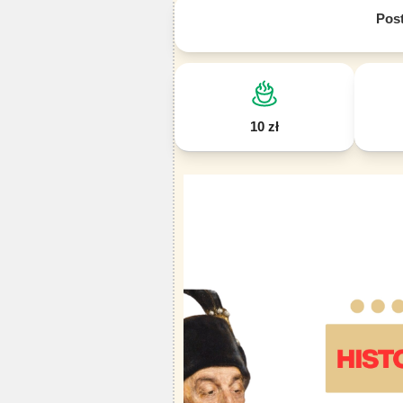
Pos
10 zł