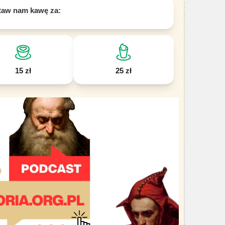
taw nam kawę za:
15 zł
25 zł