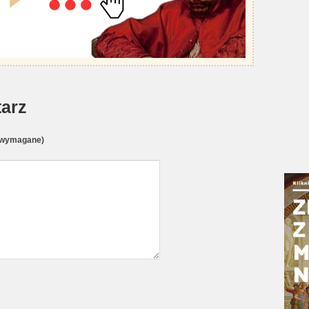
arz
(wymagane)