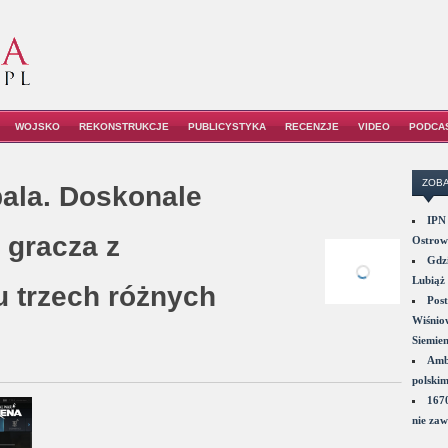
WOJSKO
REKONSTRUKCJE
PUBLICYSTYKA
RECENZJE
VIDEO
PODCA
ZOBA
ala. Doskonale
IPN 
 gracza z
Ostrowi
Gdzi
Lubiąż 
 trzech różnych
Post
Wiśniow
Siemie
Amba
polskim
1670
nie zaw