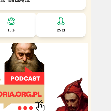
taw nam kawę za:
15 zł
25 zł