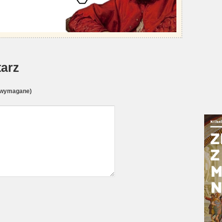
arz
(wymagane)