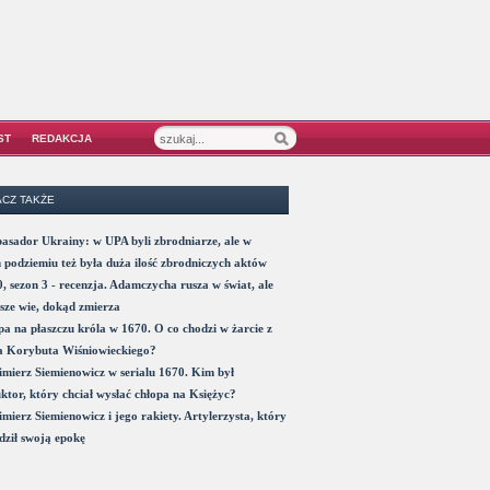
ST
REDAKCJA
CZ TAKŻE
sador Ukrainy: w UPA byli zbrodniarze, ale w
 podziemiu też była duża ilość zbrodniczych aktów
, sezon 3 - recenzja. Adamczycha rusza w świat, ale
sze wie, dokąd zmierza
a na płaszczu króla w 1670. O co chodzi w żarcie z
a Korybuta Wiśniowieckiego?
mierz Siemienowicz w serialu 1670. Kim był
ktor, który chciał wysłać chłopa na Księżyc?
mierz Siemienowicz i jego rakiety. Artylerzysta, który
ził swoją epokę