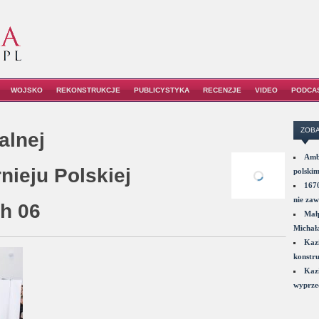
WOJSKO
REKONSTRUKCJE
PUBLICYSTYKA
RECENZJE
VIDEO
PODCA
ZOBA
alnej
Amba
nieju Polskiej
polskim
1670
nie zaw
ch 06
Małp
Michał
Kazi
konstru
Kazi
wyprzed