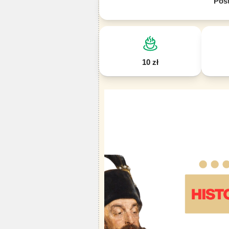
Pos
10 zł