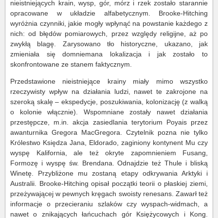
nieistniejących krain, wysp, gór, mórz i rzek zostało starannie
opracowane w układzie alfabetycznym. Brooke-Hitching
wyróżnia czynniki, jakie mogły wpłynąć na powstanie każdego z
nich: od błędów pomiarowych, przez względy religijne, aż po
zwykłą blagę. Zarysowano tło historyczne, ukazano, jak
zmieniała się domniemana lokalizacja i jak zostało to
skonfrontowane ze stanem faktycznym.
Przedstawione nieistniejące krainy miały mimo wszystko
rzeczywisty wpływ na działania ludzi, nawet te zakrojone na
szeroką skalę – ekspedycje, poszukiwania, kolonizację (z walką
o kolonie włącznie). Wspomniane zostały nawet działania
przestępcze, m.in. akcja zasiedlania terytorium Poyais przez
awanturnika Gregora MacGregora. Czytelnik pozna nie tylko
Królestwo Księdza Jana, Eldorado, zaginiony kontynent Mu czy
wyspę Kalifornia, ale też okryte zapomnieniem Fusang,
Formozę i wyspę św. Brendana. Odnajdzie też Thule i bliską
Winetę. Przybliżone mu zostaną etapy odkrywania Arktyki i
Australii. Brooke-Hitching opisał początki teorii o płaskiej ziemi,
przeżywającej w pewnych kręgach swoisty renesans. Zawarł też
informacje o przecieraniu szlaków czy wyspach-widmach, a
nawet o znikających łańcuchach gór Księżycowych i Kong.