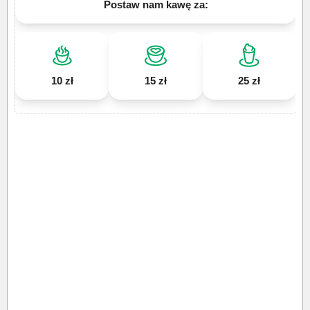
Postaw nam kawę za:
10 zł
15 zł
25 zł