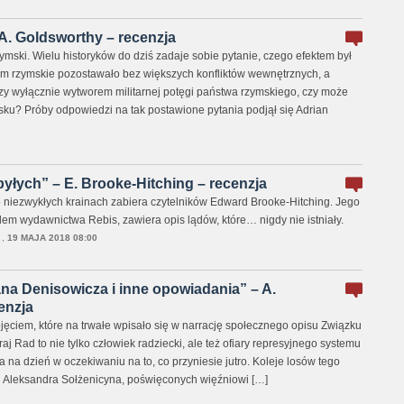
. Goldsworthy – recenzja
mski. Wielu historyków do dziś zadaje sobie pytanie, czego efektem był
um rzymskie pozostawało bez większych konfliktów wewnętrznych, a
Czy wyłącznie wytworem militarnej potęgi państwa rzymskiego, czy może
ku? Próby odpowiedzi na tak postawione pytania podjął się Adrian
byłych” – E. Brooke-Hitching – recenzja
niezwykłych krainach zabiera czytelników Edward Brooke-Hitching. Jego
em wydawnictwa Rebis, zawiera opis lądów, które… nigdy nie istniały.
,
19 MAJA 2018 08:00
na Denisowicza i inne opowiadania” – A.
enzja
jęciem, które na trwałe wpisało się w narrację społecznego opisu Związku
j Rad to nie tylko człowiek radziecki, ale też ofiary represyjnego systemu
a na dzień w oczekiwaniu na to, co przyniesie jutro. Koleje losów tego
 Aleksandra Sołżenicyna, poświęconych więźniowi […]