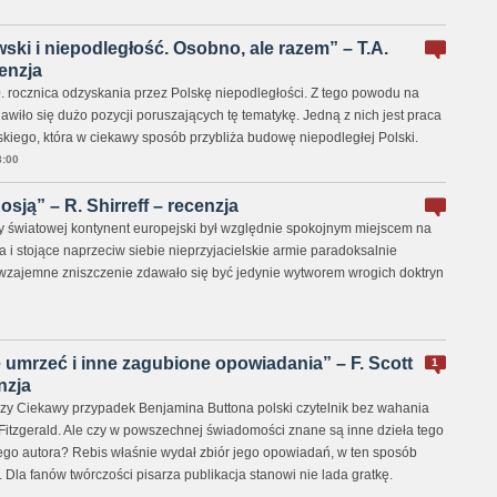
ski i niepodległość. Osobno, ale razem” – T.A.
enzja
. rocznica odzyskania przez Polskę niepodległości. Z tego powodu na
wiło się dużo pozycji poruszających tę tematykę. Jedną z nich jest praca
skiego, która w ciekawy sposób przybliża budowę niepodległej Polski.
:00
sją” – R. Shirreff – recenzja
y światowej kontynent europejski był względnie spokojnym miejscem na
a i stojące naprzeciw siebie nieprzyjacielskie armie paradoksalnie
wzajemne zniszczenie zdawało się być jedynie wytworem wrogich doktryn
 umrzeć i inne zagubione opowiadania” – F. Scott
1
nzja
czy Ciekawy przypadek Benjamina Buttona polski czytelnik bez wahania
 Fitzgerald. Ale czy w powszechnej świadomości znane są inne dzieła tego
go autora? Rebis właśnie wydał zbiór jego opowiadań, w ten sposób
Dla fanów twórczości pisarza publikacja stanowi nie lada gratkę.