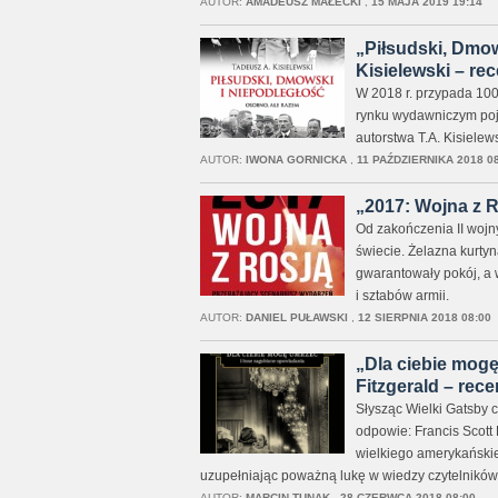
AUTOR:
AMADEUSZ MAŁECKI
,
15 MAJA 2019 19:14
„Piłsudski, Dmow
Kisielewski – rec
W 2018 r. przypada 100
rynku wydawniczym poja
autorstwa T.A. Kisielew
AUTOR:
IWONA GORNICKA
,
11 PAŹDZIERNIKA 2018 08
„2017: Wojna z Ro
Od zakończenia II wojn
świecie. Żelazna kurtyn
gwarantowały pokój, a 
i sztabów armii.
AUTOR:
DANIEL PUŁAWSKI
,
12 SIERPNIA 2018 08:00
„Dla ciebie mogę
Fitzgerald – rece
Słysząc Wielki Gatsby 
odpowie: Francis Scott
wielkiego amerykańskie
uzupełniając poważną lukę w wiedzy czytelników. 
AUTOR:
MARCIN TUNAK
,
28 CZERWCA 2018 08:00