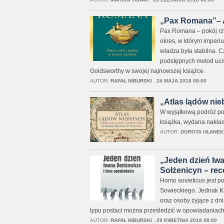
„Pax Romana”– A
Pax Romana – pokój rzy
okres, w którym imperi
władza była stabilna. 
podstępnych metod ucis
Goldsworthy w swojej najnowszej książce.
AUTOR:
RAFAŁ NIBURSKI
,
24 MAJA 2018 08:00
„Atlas lądów nie
W wyjątkową podróż po 
książka, wydana nakład
AUTOR:
DOROTA UŁANEK
„Jeden dzień Iwa
Sołżenicyn – rec
Homo sovieticus jest po
Sowieckiego. Jednak Kra
oraz osoby żyjące z dni
typu postaci można prześledzić w opowiadaniach
AUTOR:
RAFAŁ NIBURSKI
,
29 KWIETNIA 2018 08:00