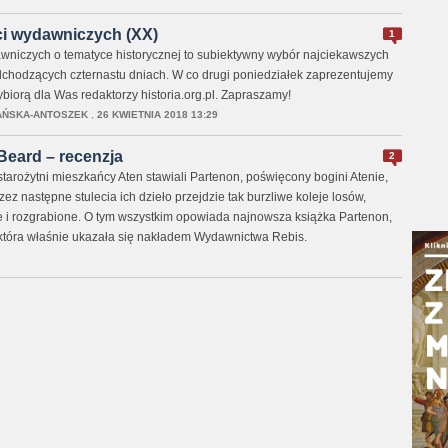
i wydawniczych (XX)
1
niczych o tematyce historycznej to subiektywny wybór najciekawszych
chodzących czternastu dniach. W co drugi poniedziałek zaprezentujemy
wybiorą dla Was redaktorzy historia.org.pl. Zapraszamy!
AŃSKA-ANTOSZEK
,
26 KWIETNIA 2018 13:29
Beard – recenzja
2
starożytni mieszkańcy Aten stawiali Partenon, poświęcony bogini Atenie,
zez następne stulecia ich dzieło przejdzie tak burzliwe koleje losów,
 i rozgrabione. O tym wszystkim opowiada najnowsza książka Partenon,
która właśnie ukazała się nakładem Wydawnictwa Rebis.