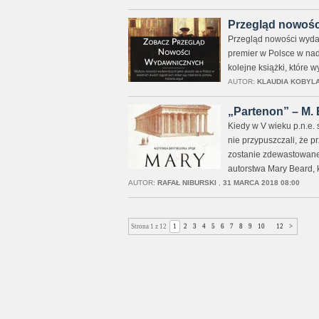
Przegląd nowośc
Przegląd nowości wydaw
premier w Polsce w nad
kolejne książki, które 
AUTOR:
KLAUDIA KOBYL
„Partenon” – M. 
Kiedy w V wieku p.n.e. 
nie przypuszczali, że pr
zostanie zdewastowane
autorstwa Mary Beard, 
AUTOR:
RAFAŁ NIBURSKI
,
31 MARCA 2018 08:00
Strona 1 z 12
1
2
3
4
5
6
7
8
9
10
...
12
>