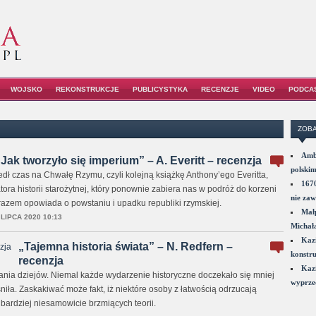
WOJSKO
REKONSTRUKCJE
PUBLICYSTYKA
RECENZJE
VIDEO
PODCA
ZOBA
Amba
ak tworzyło się imperium” – A. Everitt – recenzja
polskim
dł czas na Chwałę Rzymu, czyli kolejną książkę Anthony’ego Everitta,
1670
tora historii starożytnej, który ponownie zabiera nas w podróż do korzeni
nie zaw
 razem opowiada o powstaniu i upadku republiki rzymskiej.
Małp
 LIPCA 2020 10:13
Michał
Kazi
„Tajemna historia świata” – N. Redfern –
konstru
recenzja
Kazi
ania dziejów. Niemal każde wydarzenie historyczne doczekało się mniej
wyprzed
śniła. Zaskakiwać może fakt, iż niektóre osoby z łatwością odrzucają
ajbardziej niesamowicie brzmiących teorii.