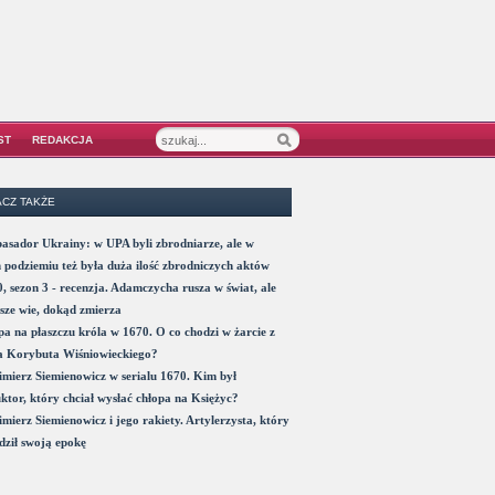
ST
REDAKCJA
CZ TAKŻE
sador Ukrainy: w UPA byli zbrodniarze, ale w
 podziemiu też była duża ilość zbrodniczych aktów
, sezon 3 - recenzja. Adamczycha rusza w świat, ale
sze wie, dokąd zmierza
a na płaszczu króla w 1670. O co chodzi w żarcie z
a Korybuta Wiśniowieckiego?
mierz Siemienowicz w serialu 1670. Kim był
ktor, który chciał wysłać chłopa na Księżyc?
mierz Siemienowicz i jego rakiety. Artylerzysta, który
ził swoją epokę