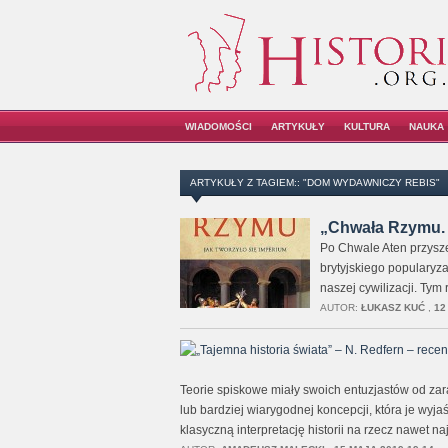
WIADOMOŚCI
ARTYKUŁY
KULTURA
NAUKA
ARTYKUŁY Z TAGIEM:: "DOM WYDAWNICZY REBIS"
„Chwała Rzymu. J
Po Chwale Aten przysze
brytyjskiego popularyza
naszej cywilizacji. Tym
AUTOR:
ŁUKASZ KUĆ
,
12
Teorie spiskowe miały swoich entuzjastów od zar
lub bardziej wiarygodnej koncepcji, która je wyja
klasyczną interpretację historii na rzecz nawet n