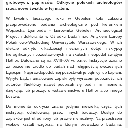
grobowych, papirusów. Odkrycie polskich archeologów
rzuca nowe światło w tej materii.
W kwietniu bieżącego roku w Gebelein koło Luksoru
przeprowadzono badania archeologiczne pod kierunkiem
Wojciecha Ejsmonda – kierownika Gebelein Archaeological
Project i doktoranta w Ośrodku Badań nad Antykiem Europy
Południowo-Wschodniej Uniwersytetu Warszawskiego. W ich
efekcie odkryto kilkadziesiąt nieznanych dotąd inskrypcji
hieroglificznych pozostawionych na skałach nieopodal świątyni
Hathor. Datowane są na XVIII–XV w. p.n.e. Inskrypcje uznano
za bezcenne źródło do badań nad religijnością ówczesnych
Egipcjan. Najprawdopodobniej pozostawili je pątnicy lub kapłani.
Wyryte bądź namalowane zapiski były wyrazem pobożności ich
autorów. Niektórzy nawet podpisali się pod nimi imieniem,
dziękując lub prosząc o wstawiennictwo u Hathor albo innego
bóstwa.
Do momentu odkrycia znano jedynie niewielką część tych
inskrypcji, odnotowaną przez innych badaczy. Dostęp do
zapisków jest utrudniony lub prawie niemożliwy. Na przestrzeni
wieków kształt wzgórza, na którym prowadzono badania,