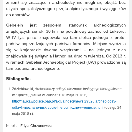
zmienił się znacząco i archeolodzy nie mogli się obejść bez
użycia specjalistycznego sprzętu alpinistycznego i wysięgników
do aparatów.
Gebelein jest zespołem stanowisk archeologicznych
znajdujących się ok. 30 km na południowy zachód od Luksoru.
W IV tys. p.n.e. znajdowała się tam stolica jednego z proto-
państw poprzedzających państwo faraonów. Miejsce wyróżnia
się w krajobrazie dwoma wzgórzami – na jednym z nich
znajdowała się świątynia Hathor, na drugim twierdza. Od 2013 r.
w ramach Gebelein Archaeological Project (UW) prowadzone są
tam badania archeologiczne.
Bibliografia:
Zdziebłowski,
Archeolodzy odkryli nieznane inskrypcje hieroglificzne
w Egipcie
, „Nauka w Polsce” z 18 maja 2018 r.,
http://naukawpolsce.pap.pl/aktualnosci/news,29528,archeolodzy-
odkryli-nieznane-inskrypcje-hieroglificzne-w-egipcie.html
(dostęp 24
maja 2018 r.).
Korekta: Edyta Chrzanowska