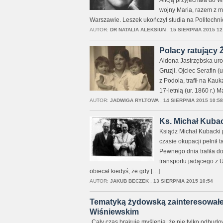
Alicją przyjechała do 
wojny Maria, razem z m
Warszawie. Leszek ukończył studia na Politechni
AUTOR:
DR NATALIA ALEKSIUN
,
15 SIERPNIA 2015 12
Polacy ratujący 
Aldona Jastrzębska urodz
Gruzji. Ojciec Serafin 
z Podola, trafił na Kau
17-letnią (ur. 1860 r.)
AUTOR:
JADWIGA RYLTOWA
,
14 SIERPNIA 2015 10:58
Ks. Michał Kuba
Ksiądz Michał Kubacki
czasie okupacji pełnił 
Pewnego dnia trafiła do
transportu jadącego z 
obiecał kiedyś, że gdy […]
AUTOR:
JAKUB BECZEK
,
13 SIERPNIA 2015 10:54
Tematyką żydowską zainteresowałe
Wiśniewskim
„Cały czas brakuje myślenia, że nie tylko odbud