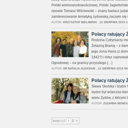
Polski wielonarodowościowej, Polski Jagielloński
opowie Tomasz Wiśniewski – znany badacz judaikó
zainteresowanie tematyką żydowską zaczęło się 
AUTOR:
KRZYSZTOF BIELAWSKI
,
12 SIERPNIA 2015 1
Polacy ratujący
Rodzina Cytryniarzy mi
Żelazną Bramą – z dam
jego żona Hana (z domu 
1942?) i Artur zajmowa
Ogrodowej – na granicy przyszłego […]
AUTOR:
DR NATALIA ALEKSIUN
,
12 SIERPNIA 2015 08
Polacy ratujący
Sława Skolska i Izydor 
Izydor był wówczas ki
wielu Żydów, z którymi 
AUTOR:
ZUZANNA BENES
Strona 1 z 2
1
2
>