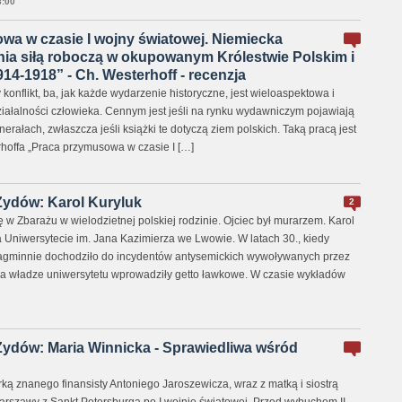
:00
wa w czasie I wojny światowej. Niemiecka
nia siłą roboczą w okupowanym Królestwie Polskim i
914-1918” - Ch. Westerhoff - recenzja
konflikt, ba, jak każde wydarzenie historyczne, jest wieloaspektowa i
ziałalności człowieka. Cennym jest jeśli na rynku wydawniczym pojawiają
enerałach, zwłaszcza jeśli książki te dotyczą ziem polskich. Taką pracą jest
rhoffa „Praca przymusowa w czasie I […]
Żydów: Karol Kuryluk
2
ię w Zbarażu w wielodzietnej polskiej rodzinie. Ojciec był murarzem. Karol
a Uniwersytecie im. Jana Kazimierza we Lwowie. W latach 30., kiedy
nagminnie dochodziło do incydentów antysemickich wywoływanych przez
 a władze uniwersytetu wprowadziły getto ławkowe. W czasie wykładów
Żydów: Maria Winnicka - Sprawiedliwa wśród
ką znanego finansisty Antoniego Jaroszewicza, wraz z matką i siostrą