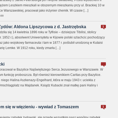
Warszawy z Sankt Petersburga po I wojnie światowej. Przed wybuchem II
ężem Leszkiem mieszkali w obszernym mieszkaniu przy ul. Brackiej 10 w
ce Warszawskiej, pracował jako inżynier chemik. W czasie […]
:00
Żydów: Aldona Lipszycowa z d. Jastrzębska
1
iła się 14 kwietnia 1896 roku w Tyflisie – dzisiejsze Tibilisi, stolicy
(ur. 1852 r.), absolwent Uniwersytetu w Kijowie polski szlachcic pochodzący
kaz jako wojskowy farmaceuta i tam w 1877 r. poślubił urodzoną w Kutaisi
 Marię Lemke. W 1912 roku, kiedy zmarła […]
cki
 pracował w Bazylice Najświętszego Serca Jezusowego w Warszawie. W
tam funkcję proboszcza. Był również kierownikiem Caritas przy Bazylice.
 niego Halina Aszkenazy-Engelhard, która w maju 1943 r. uciekła z
Umschlagplatz na Majdanek. Ksiądz Kubacki znał matkę pani Haliny i
m się w więzieniu - wywiad z Tomaszem
1
owujemy zabytek żydowski, ale przede wszystkim nasz wspólny zabytek