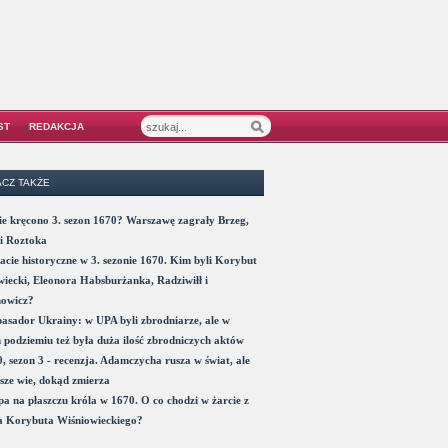
ST
REDAKCJA
CZ TAKŻE
e kręcono 3. sezon 1670? Warszawę zagrały Brzeg,
i Roztoka
acie historyczne w 3. sezonie 1670. Kim byli Korybut
iecki, Eleonora Habsburżanka, Radziwiłł i
nowicz?
sador Ukrainy: w UPA byli zbrodniarze, ale w
 podziemiu też była duża ilość zbrodniczych aktów
, sezon 3 - recenzja. Adamczycha rusza w świat, ale
sze wie, dokąd zmierza
a na płaszczu króla w 1670. O co chodzi w żarcie z
a Korybuta Wiśniowieckiego?