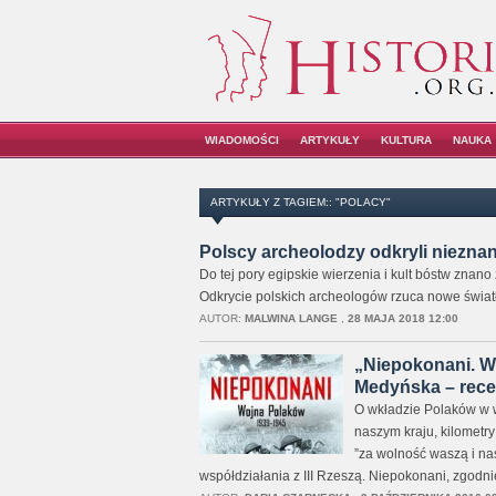
WIADOMOŚCI
ARTYKUŁY
KULTURA
NAUKA
ARTYKUŁY Z TAGIEM:: "POLACY"
Polscy archeolodzy odkryli nieznan
Do tej pory egipskie wierzenia i kult bóstw znan
Odkrycie polskich archeologów rzuca nowe światło
AUTOR:
MALWINA LANGE
,
28 MAJA 2018 12:00
„Niepokonani. W
Medyńska – rece
O wkładzie Polaków w w
naszym kraju, kilometry 
”za wolność waszą i na
współdziałania z III Rzeszą. Niepokonani, zgodni