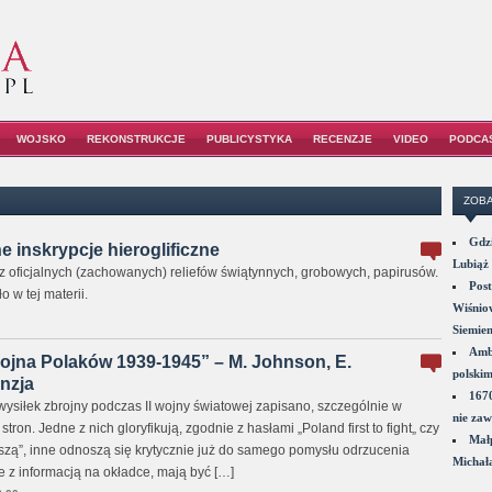
WOJSKO
REKONSTRUKCJE
PUBLICYSTYKA
RECENZJE
VIDEO
PODCA
ZOBA
Gdzi
e inskrypcje hieroglificzne
Lubiąż 
o z oficjalnych (zachowanych) reliefów świątynnych, grobowych, papirusów.
Post
 w tej materii.
Wiśniow
Siemie
Amba
ojna Polaków 1939-1945” – M. Johnson, E.
polskim
nzja
1670
ysiłek zbrojny podczas II wojny światowej zapisano, szczególnie w
nie zaw
stron. Jedne z nich gloryfikują, zgodnie z hasłami „Poland first to fight„ czy
Małp
szą”, inne odnoszą się krytycznie już do samego pomysłu odrzucenia
Michał
e z informacją na okładce, mają być […]