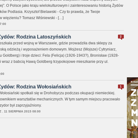
ej”. O Polsce jako kraju wielokulturowym i zainteresowaniu historią Żydów
w Podlasia. Krzysztof Bielawski - Czy to prawda, że Twoje
w więzieniu? Tomasz Wiśniewski - […]
7:00
 Żydów: Rodzina Latoszyńskich
2
eszkała przed wojną w Warszawie, gdzie prowadziła dwa sklepy za
ską odzieżą i wyposażeniem domowym. Mojżesz (Mojsze) Cytryniarz,
Goldberg) i troje dzieci: Fela (Felicja) (1926-1943?), Bronisław (1928-
li wraz z babcią Hawą Goldberg trzypokojowe mieszkanie przy ul.
:00
 Żydów: Rodzina Wołosiańskich
1
Wołosiański spotkali się w Drohobyczu podczas okupacji niemieckiej.
erownikiem warsztatów mechanicznych. W tym samym miejscu pracowało
Izydor był zaprzyjaźniony.
Z
,
11 SIERPNIA 2015 08:00