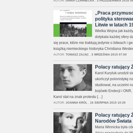
AUTOR:
DARIA CZARNECKA
,
3 PAŹDZIERNIKA 2016 08
„Praca przymuso
polityka sterowa
Litwie w latach 1
Wielka Wojna jak każdy 
dotykała każdej sfery d
się prace, które nie traktują jedynie o bitwach i g
książką niemieckiego historyka Christiana Weste
AUTOR:
TOMASZ ZAJĄC
,
3 WRZEŚNIA 2015 07:00
Polacy ratujący 
Karol Kuryluk urodził s
ukończył polonistykę n
studiował, na uczelni 
bojówki Endecji i ONR,
Karol stał na znak protestu […]
AUTOR:
JOANNA KRÓL
,
16 SIERPNIA 2015 10:39
Polacy ratujący 
Narodów Świata
Maria Winnicka była cór